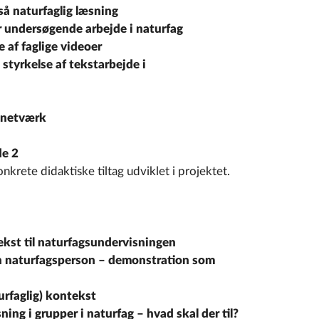
gså naturfaglig læsning
or undersøgende arbejde i naturfag
e af faglige videoer
tyrkelse af tekstarbejde i
g netværk
de 2
krete didaktiske tiltag udviklet i projektet.
ekst til naturfagsundervisningen
en naturfagsperson – demonstration som
turfaglig) kontekst
ing i grupper i naturfag – hvad skal der til?