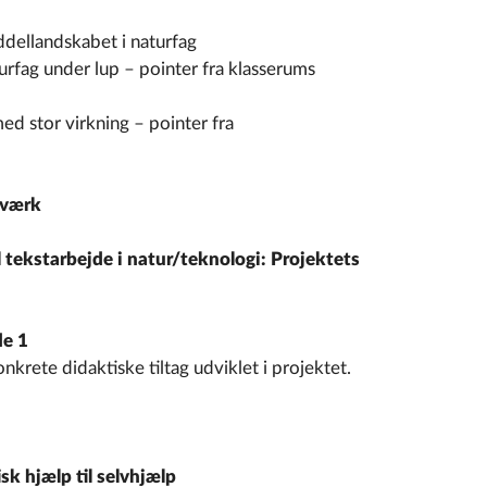
dellandskabet i naturfag
urfag under lup – pointer fra klasserums
ed stor virkning – pointer fra
tværk
l tekstarbejde i natur/teknologi: Projektets
de 1
krete didaktiske tiltag udviklet i projektet.
k hjælp til selvhjælp