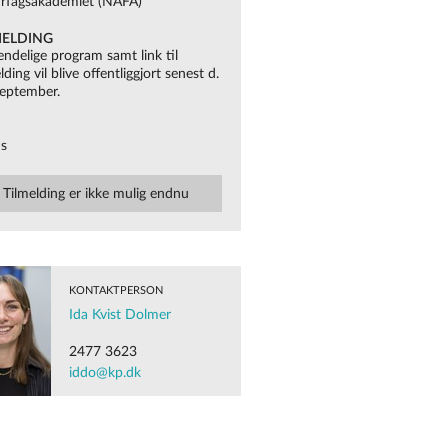
rfagsakademiet (NAFA)
MELDING
endelige program samt link til
lding vil blive offentliggjort senest d.
september.
S
is
Tilmelding er ikke mulig endnu
KONTAKTPERSON
Ida Kvist Dolmer
2477 3623
iddo@kp.dk