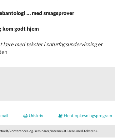
 webantologi … med smagsprøver
og kom godt hjem
at lære med tekster i naturfagsundervisning
er
den
mail
Udskriv
Hent oplæsningsprogram
ktuelt/konferencer-og-seminarer/interne/at-laere-med-tekster-i-