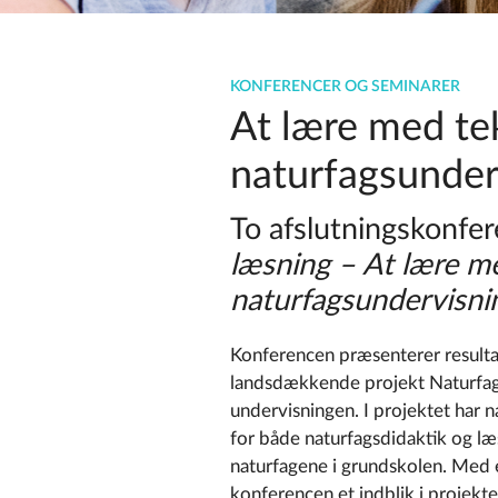
KONFERENCER OG SEMINARER
At lære med tek
naturfagsunder
To afslutningskonfer
læsning – At lære me
naturfagsundervisni
Konferencen præsenterer resulta
landsdækkende projekt Naturfagl
undervisningen. I projektet har
for både naturfagsdidaktik og læ
naturfagene i grundskolen. Med
konferencen et indblik i projekt