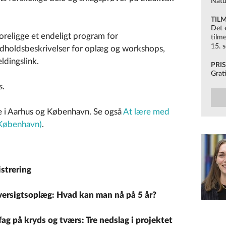
Natu
TIL
Det 
foreligge et endeligt program for
tilme
15. 
ndholdsbeskrivelser for oplæg og workshops,
ldingslink.
PRI
Grat
s.
 i Aarhus og København. Se også
At lære med
 (København)
.
strering
versigtsoplæg: Hvad kan man nå på 5 år?
fag på kryds og tværs: Tre nedslag i projektet