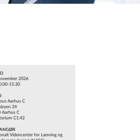
TO
november 2026
10.00-15.30
D
us Aarhus C
sbyen 24
 Aarhus C
torium C1.42
ANGØR
onalt Videncenter for Læsning og