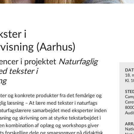
ster i
visning (Aarhus)
encer i projektet
Naturfaglig
d tekster i
DA
18. 
ng
Kl. 
STE
ter og konkrete produkter fra det femårige og
Camp
Cere
ig læsning – At lære med tekster i naturfags
8000
 naturfagslærere samarbejdet med eksperter inden
Audi
sning og skrivning om at styrke tekstarbejdet i
ARR
 en kombination af oplæg og workshops giver
Nati
ets forskellige dele og smagsprøver på didaktisk