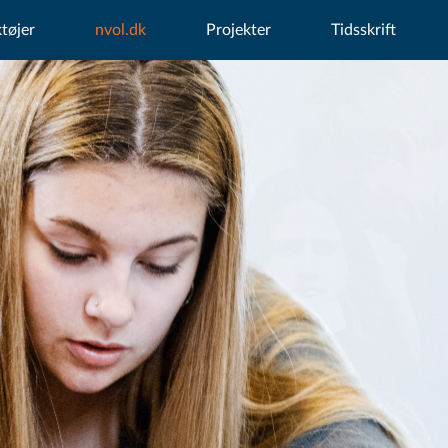
tøjer
nvol.dk
Projekter
Tidsskrift