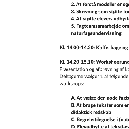
2. At forstå modeller er o
3. Skrivning som støtte f
4. At støtte elevers udbytt
5. Fagteamsamarbejde om s
naturfagsundervisning
Kl. 14.00-14.20: Kaffe, kage o
Kl. 14.20-15.10: Workshoprun
Præsentation og afprøvning af kon
Deltagerne vælger 1 af følgende
workshops:
A. At vælge den gode fagt
B. At bruge tekster som 
didaktisk redskab
C. Begrebstilegnelse i (na
D. Elevudbytte af tekstlæsn