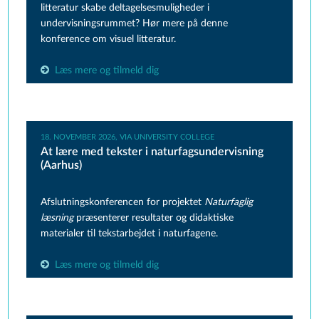
litteratur skabe deltagelsesmuligheder i
undervisnings
rummet? Hør mere på denne
konference om visuel litteratur.
Læs mere og tilmeld dig
18. NOVEMBER 2026, VIA UNIVERSITY COLLEGE
At lære med tekster i naturfagsundervisning
(Aarhus)
Afslutningskonferencen for projektet
Naturfaglig
læsning
præsenterer resultater og didaktiske
materialer til tekstarbejdet i naturfagene.
Læs mere og tilmeld dig