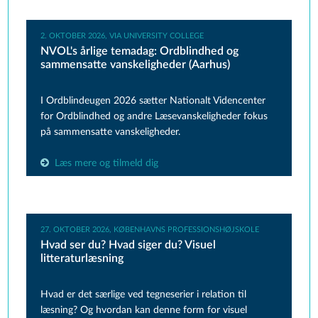
2. OKTOBER 2026, VIA UNIVERSITY COLLEGE
NVOL's årlige temadag: Ordblindhed og
sammensatte vanskeligheder (Aarhus)
I Ordblindeugen 2026 sætter Nationalt Videncenter
for Ordblindhed og andre Læsevanskeligheder fokus
på sammensatte vanskeligheder.
Læs mere og tilmeld dig
27. OKTOBER 2026, KØBENHAVNS PROFESSIONSHØJSKOLE
Hvad ser du? Hvad siger du? Visuel
litteraturlæsning
Hvad er det særlige ved
t
egneserier
i relation til
læsning? Og hvordan
kan
denne form for visuel