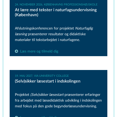
24. NOVEMBER 2026, KØBENHAVNS PROFESSIONSHØJSKOLE
At lære med tekster i naturfagsundervisning
(København)
Afslutningskonferencen for projektet
Naturfaglig
læsning
præsenterer resultater og didaktiske
materialer til tekstarbejdet i naturfagene.
Læs mere og tilmeld dig
19. MAJ 2027, VIA UNIVERSITY COLLEGE
(Selv)sikker læsestart i indskolingen
Projektet
(Selv)sikker læsestart
præsenterer erfaringer
fra arbejdet med læsedidaktisk udvikling i indskolingen
med fokus på den gode begynderlæseundervisning.