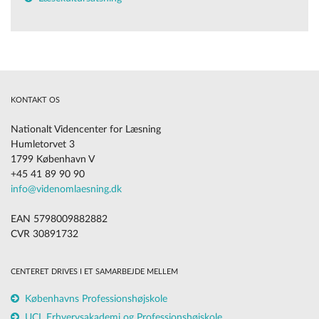
KONTAKT OS
Nationalt Videncenter for Læsning
Humletorvet 3
1799 København V
+45 41 89 90 90
info@videnomlaesning.dk
EAN 5798009882882
CVR 30891732
CENTERET DRIVES I ET SAMARBEJDE MELLEM
Københavns Professionshøjskole
UCL Erhvervsakademi og Professionshøjskole