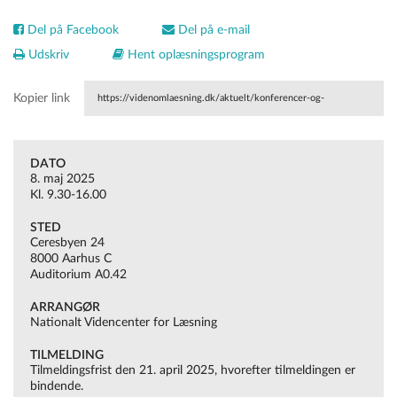
Del på Facebook
Del på e-mail
Udskriv
Hent oplæsningsprogram
Kopier link
https://videnomlaesning.dk/aktuelt/konferencer-og-
seminarer/interne/laesekultur-fra-toddler-til-teen-2025/
DATO
8. maj 2025
Kl. 9.30-16.00
STED
Ceresbyen 24
8000 Aarhus C
Auditorium A0.42
ARRANGØR
Nationalt Videncenter for Læsning
TILMELDING
Tilmeldingsfrist den 21. april 2025, hvorefter tilmeldingen er
bindende.