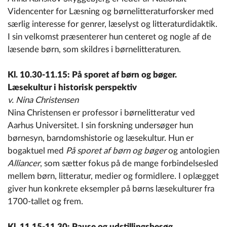
Videncenter for Læsning og børnelitteraturforsker med
særlig interesse for genrer, læselyst og litteraturdidaktik.
I sin velkomst præsenterer hun centeret og nogle af de
læsende børn, som skildres i børnelitteraturen.
Kl. 10.30-11.15: På sporet af børn og bøger.
Læsekultur i historisk
perspektiv
v. Nina Christensen
Nina Christensen er professor i børnelitteratur ved
Aarhus Universitet. I sin forskning undersøger hun
børnesyn, barndomshistorie og læsekultur. Hun er
bogaktuel med
På sporet af børn og bøger
og antologien
Alliancer
, som sætter fokus på de mange forbindelsesled
mellem børn, litteratur, medier og formidlere. I oplægget
giver hun konkrete eksempler på børns læsekulturer fra
1700-tallet og frem.
Kl. 11.15-11.30: Pause og udstillingsbesøg