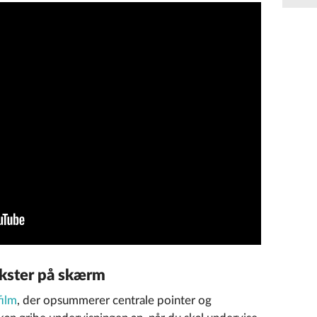
ekster på skærm
ilm
, der opsummerer centrale pointer og