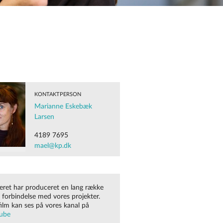
KONTAKTPERSON
Marianne Eskebæk
Larsen
4189 7695
mael@kp.dk
eret har produceret en lang række
i forbindelse med vores projekter.
film kan ses på vores kanal på
ube