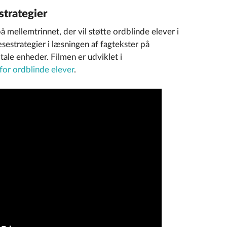
trategier
å mellemtrinnet, der vil støtte ordblinde elever i
estrategier i læsningen af fagtekster på
tale enheder. Filmen er udviklet i
for ordblinde elever
.