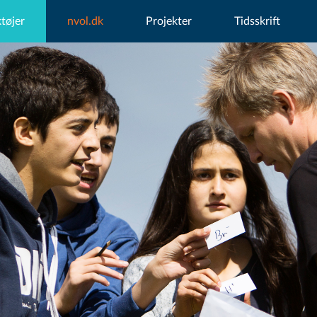
tøjer
nvol.dk
Projekter
Tidsskrift