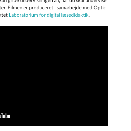
kan gribe undervisningen an, når du skal undervise
kster. Filmen er produceret i samarbejde med Optic
ektet
Laboratorium for digital læsedidaktik
.