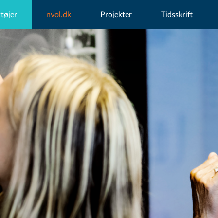
tøjer
nvol.dk
Projekter
Tidsskrift