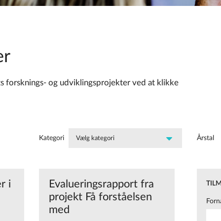
er
s forsknings- og udviklingsprojekter ved at klikke
Kategori
Årstal
r i
Evalueringsrapport fra
TIL
projekt Få forståelsen
Forn
med