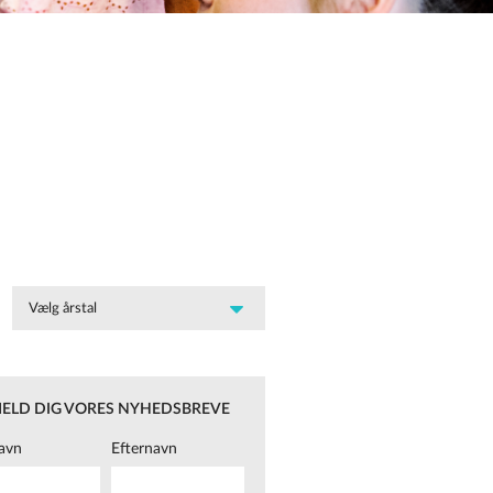
MELD DIG VORES NYHEDSBREVE
avn
Efternavn