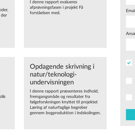
I denne rapport evalueres
afprøvningsfasen i projekt Få
oder,
Emai
forståelsen med.
 der
Ansæ
Opdagende skrivning i
natur/teknologi-
undervisningen
s
I denne rapport præsenteres indhold,
lik
fremgangsmåde og resultater fra
følgeforskningen knyttet til projektet
Læring af naturfaglige begreber
gennem bogproduktion i indskolingen.