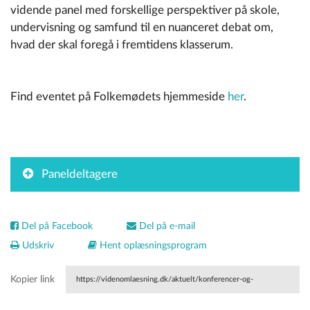
vidende panel med forskellige perspektiver på skole,
undervisning og samfund til en nuanceret debat om,
hvad der skal foregå i fremtidens klasserum.
Find eventet på Folkemødets hjemmeside
her
.
Paneldeltagere
Del på Facebook
Del på e-mail
Udskriv
Hent oplæsningsprogram
Kopier link
https://videnomlaesning.dk/aktuelt/konferencer-og-
seminarer/interne/nationalt-videncenter-for-laesning-tager-