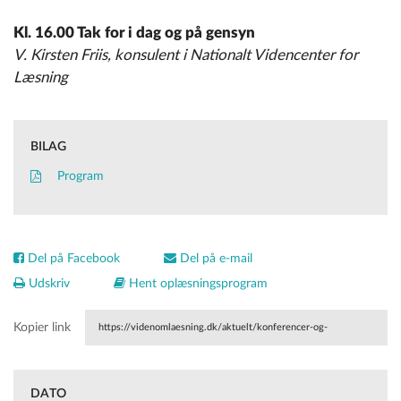
Kl. 16.00 Tak for i dag og på gensyn
V. Kirsten Friis, konsulent i Nationalt Videncenter for
Læsning
BILAG
Program
Del på Facebook
Del på e-mail
Udskriv
Hent oplæsningsprogram
Kopier link
https://videnomlaesning.dk/aktuelt/konferencer-og-
seminarer/interne/elever-i-laese-og-skrivevanskeligheder-
DATO
usikker-fonologisk-kodning-tiltag-der-imoedekommer-