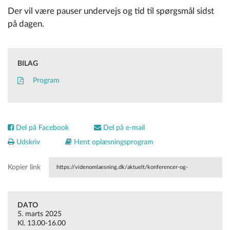
Der vil være pauser undervejs og tid til spørgsmål sidst
på dagen.
BILAG
Program
Del på Facebook
Del på e-mail
Udskriv
Hent oplæsningsprogram
Kopier link
https://videnomlaesning.dk/aktuelt/konferencer-og-
seminarer/interne/onlinetemaeftermiddag-flersprogede-boern-
DATO
med-sproglige-vanskeligheder-i-dagtilbud/
5. marts 2025
Kl. 13.00-16.00