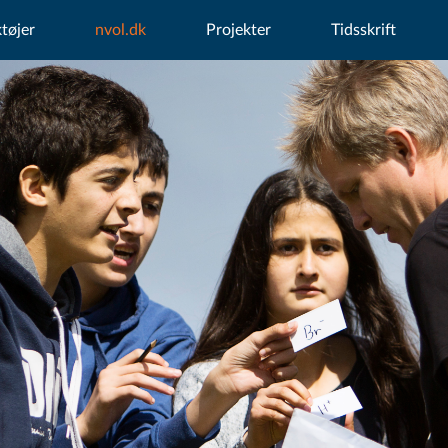
tøjer
nvol.dk
Projekter
Tidsskrift