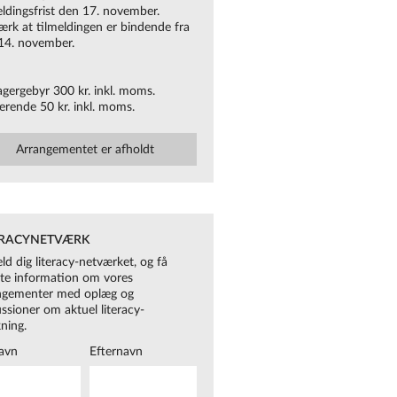
eldingsfrist den 17. november.
rk at tilmeldingen er bindende fra
14. november.
S
agergebyr 300 kr. inkl. moms.
erende 50 kr. inkl. moms.
Arrangementet er afholdt
ERACYNETVÆRK
ld dig literacy-netværket, og få
kte information om vores
ngementer med oplæg og
ussioner om aktuel literacy-
kning.
avn
Efternavn