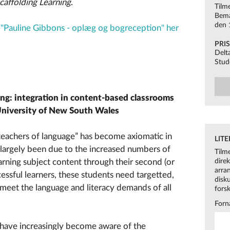
caffolding Learning
.
Tilm
Bemæ
den 
Pauline Gibbons - oplæg og bogreception" her
PRI
Delt
Stud
ing: integration in content-based classrooms
 University of New South Wales
 teachers of language” has become axiomatic in
LIT
as largely been due to the increased numbers of
Tilme
rning subject content through their second (or
dire
arra
essful learners, these students need targetted,
disk
meet the language and literacy demands of all
fors
Forn
 have increasingly become aware of the