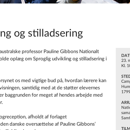
ng og stilladsering
stralske professor Pauline Gibbons Nationalt
DA
olde oplæg om Sproglig udvikling og stilladsering i
23. 
Kl. 
STE
orsynet os med vigtige bud på, hvordan lærere kan
Camp
Huml
visningen, samtidig med at de støtter elevernes
1799
s er baggrunden for meget af hendes arbejde med
r.
ARR
Nati
sama
greception, afholdt af forlaget
Samf
er den danske oversættelse af Pauline Gibbons’
TIL