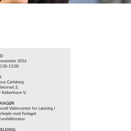
TO
november 2016
10.30-13.00
D
us Carlsberg
etorvet 3,
 København V.
ANGØR
onalt Videncenter for Læsning i
rbejde med Forlaget
undslitteratur.
MELDING