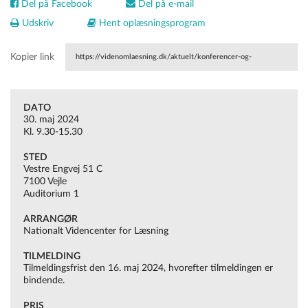
Del på Facebook
Del på e-mail
Udskriv
Hent oplæsningsprogram
Kopier link
https://videnomlaesning.dk/aktuelt/konferencer-og-
seminarer/interne/veje-til-literacy-2024/
DATO
30. maj 2024
Kl. 9.30-15.30
STED
Vestre Engvej 51 C
7100 Vejle
Auditorium 1
ARRANGØR
Nationalt Videncenter for Læsning
TILMELDING
Tilmeldingsfrist den 16. maj 2024, hvorefter tilmeldingen er
bindende.
PRIS