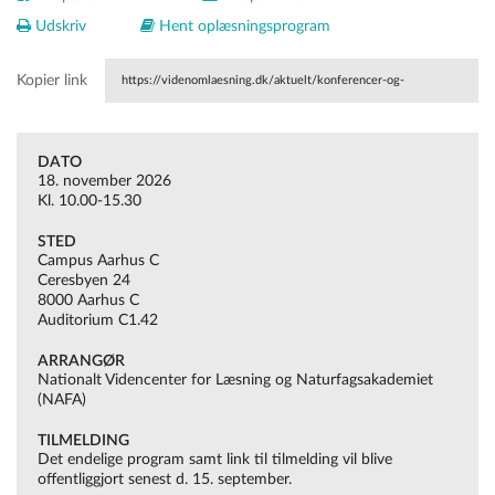
Udskriv
Hent oplæsningsprogram
Kopier link
https://videnomlaesning.dk/aktuelt/konferencer-og-
seminarer/interne/at-laere-med-tekster-i-
DATO
naturfagsundervisning-aarhus/
18. november 2026
Kl. 10.00-15.30
STED
Campus Aarhus C
Ceresbyen 24
8000 Aarhus C
Auditorium C1.42
ARRANGØR
Nationalt Videncenter for Læsning og Naturfagsakademiet
(NAFA)
TILMELDING
Det endelige program samt link til tilmelding vil blive
offentliggjort senest d. 15. september.