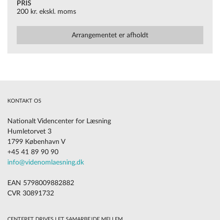
PRIS
200 kr. ekskl. moms
Arrangementet er afholdt
KONTAKT OS
Nationalt Videncenter for Læsning
Humletorvet 3
1799 København V
+45 41 89 90 90
info@videnomlaesning.dk
EAN 5798009882882
CVR 30891732
CENTERET DRIVES I ET SAMARBEJDE MELLEM