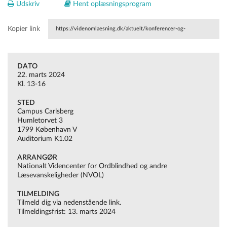
Udskriv
Hent oplæsningsprogram
Kopier link
https://videnomlaesning.dk/aktuelt/konferencer-og-
seminarer/interne/åbent-videncenter/
DATO
22. marts 2024
Kl. 13-16
STED
Campus Carlsberg
Humletorvet 3
1799 København V
Auditorium K1.02
ARRANGØR
Nationalt Videncenter for Ordblindhed og andre
Læsevanskeligheder (NVOL)
TILMELDING
Tilmeld dig via nedenstående link.
Tilmeldingsfrist: 13. marts 2024