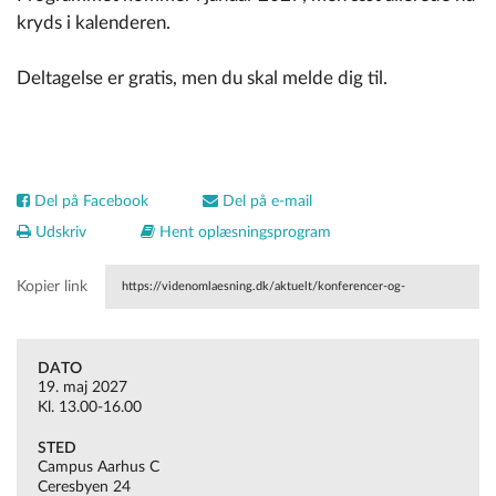
kryds i kalenderen.
Deltagelse er gratis, men du skal melde dig til.
Del på Facebook
Del på e-mail
Udskriv
Hent oplæsningsprogram
Kopier link
https://videnomlaesning.dk/aktuelt/konferencer-og-
seminarer/interne/selv-sikker-laesestart-i-indskolingen/
DATO
19. maj 2027
Kl. 13.00-16.00
STED
Campus Aarhus C
Ceresbyen 24