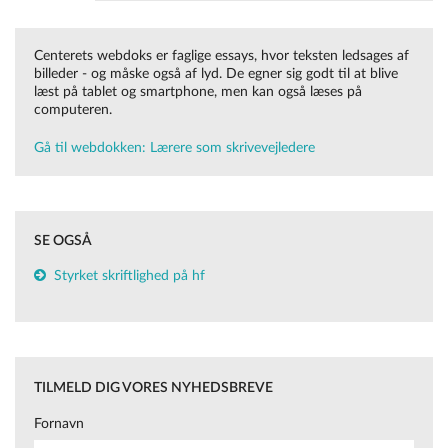
webdok-laerere-som-skrivevejledere/
Centerets webdoks er faglige essays, hvor teksten ledsages af
billeder - og måske også af lyd. De egner sig godt til at blive
læst på tablet og smartphone, men kan også læses på
computeren.
Gå til webdokken: Lærere som skrivevejledere
SE OGSÅ
Styrket skriftlighed på hf
TILMELD DIG VORES NYHEDSBREVE
Fornavn