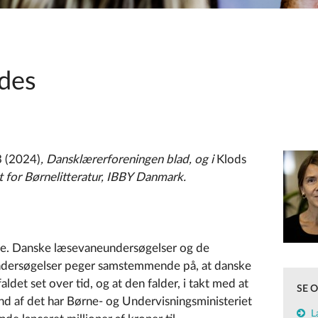
ndes
 (2024)
, Dansklærerforeningen blad, og i
Klods
 for Børnelitteratur, IBBY Danmark.
ace. Danske læsevaneundersøgelser og de
undersøgelser peger samstemmende på, at danske
faldet set over tid, og at den falder, i takt med at
SE 
nd af det har Børne- og Undervisningsministeriet
L