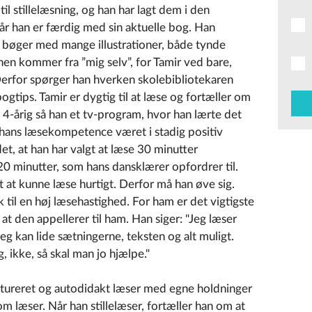
il stillelæsning, og han har lagt dem i den
når han er færdig med sin aktuelle bog. Han
og bøger med mange illustrationer, både tynde
nen kommer fra ”mig selv”, for Tamir ved bare,
Derfor spørger han hverken skolebibliotekaren
gtips. Tamir er dygtig til at læse og fortæller om
m 4-årig så han et tv-program, hvor han lærte det
hans læsekompetence været i stadig positiv
et, at han har valgt at læse 30 minutter
0 minutter, som hans dansklærer opfordrer til.
gt at kunne læse hurtigt. Derfor må han øve sig.
k til en høj læsehastighed. For ham er det vigtigste
at den appellerer til ham. Han siger: "Jeg læser
jeg kan lide sætningerne, teksten og alt muligt.
 ikke, så skal man jo hjælpe."
uktureret og autodidakt læser med egne holdninger
som læser. Når han stillelæser, fortæller han om at