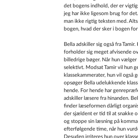
det bogens indhold, der er vigtigst
jeg har ikke ligesom brug for det.
man ikke rigtig teksten med. Altså
bogen, hvad der sker i bogen for
Bella adskiller sig også fra Tami
forholder sig meget afvisende ov
billedrige bøger. Når hun vælger 
selektivt. Modsat Tamir vil hun 
klassekammerater, hun vil også 
opsøger Bella udelukkende klas
hende. For hende har genrepræfe
adskiller læsere fra hinanden. Bell
finder læseformen dårligt organise
der sjældent er tid til at snakke 
og stoppe sin læsning på komma
efterfølgende time, når hun vurde
Desuden irriteres hun over klas