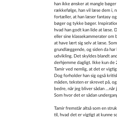
han ikke ønsker at mangle bøger t
rækkefølge, han vil læse dem i, 
fortæller, at han læser fantasy 
bøger og tykke bøger. Inspiratio
hvad han godt kan lide at læse. 
eller sine klassekammerater om bo
at have lært sig selv at læse. So
grundlæggende, og siden da har 
udvikling. Det skyldes blandt and
derhjemme dagligt. Ikke kun de 2
Tamir ved nemlig, at det er vigti
Dog forholder han sig også kritis
måden, teksten er skrevet på, og 
bedre, når jeg bliver sådan …når 
Som hvor det er sådan undergang,
Tamir fremstår altså som en str
til, hvad det er vigtigt at kunne 