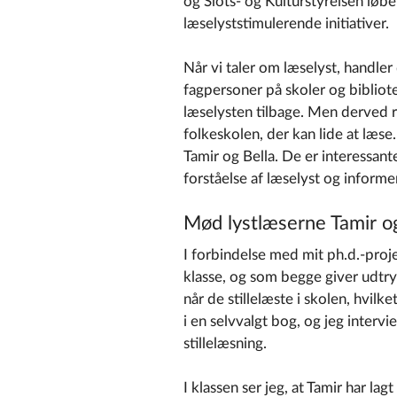
og Slots- og Kulturstyrelsen løben
læselyststimulerende initiativer.
Når vi taler om læselyst, handler
fagpersoner på skoler og bibliot
læselysten tilbage. Men derved ris
folkeskolen, der kan lide at læse
Tamir og Bella. De er interessant
forståelse af læselyst og informe
Mød lystlæserne Tamir og
I forbindelse med mit ph.d.-projek
klasse, og som begge giver udtry
når de stillelæste i skolen, hvilk
i en selvvalgt bog, og jeg inte
stillelæsning.
I klassen ser jeg, at Tamir har la