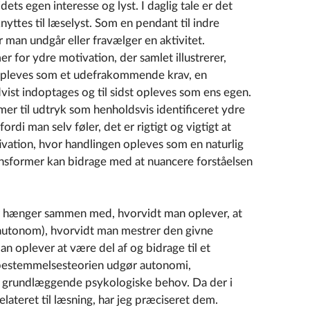
dets egen interesse og lyst. I daglig tale er det
yttes til læselyst. Som en pendant til indre
 man undgår eller fravælger en aktivitet.
er for ydre motivation, der samlet illustrerer,
 opleves som et udefrakommende krav, en
vist indoptages og til sidst opleves som ens egen.
r til udtryk som henholdsvis identificeret ydre
rdi man selv føler, det er rigtigt og vigtigt at
ivation, hvor handlingen opleves som en naturlig
ionsformer kan bidrage med at nuancere forståelsen
r hænger sammen med, hvorvidt man oplever, at
(autonom), hvorvidt man mestrer den givne
 oplever at være del af og bidrage til et
vbestemmelsesteorien udgør autonomi,
grundlæggende psykologiske behov. Da der i
elateret til læsning, har jeg præciseret dem.