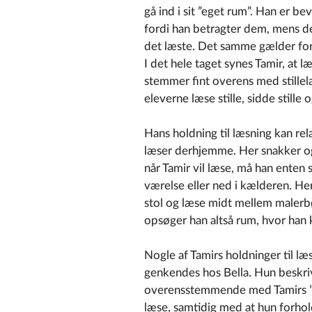
gå ind i sit ”eget rum”. Han er b
fordi han betragter dem, mens d
det læste. Det samme gælder for d
I det hele taget synes Tamir, at læ
stemmer fint overens med stillel
eleverne læse stille, sidde stille og
Hans holdning til læsning kan rel
læser derhjemme. Her snakker og
når Tamir vil læse, må han enten 
værelse eller ned i kælderen. He
stol og læse midt mellem malerb
opsøger han altså rum, hvor han k
Nogle af Tamirs holdninger til l
genkendes hos Bella. Hun beskriver
overensstemmende med Tamirs ”eg
læse, samtidig med at hun forholder