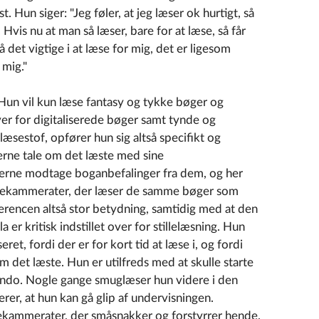
. Hun siger: "Jeg føler, at jeg læser ok hurtigt, så
 Hvis nu at man så læser, bare for at læse, så får
 det vigtige i at læse for mig, det er ligesom
 mig."
r. Hun vil kun læse fantasy og tykke bøger og
er for digitaliserede bøger samt tynde og
læsestof, opfører hun sig altså specifikt og
gerne tale om det læste med sine
gerne modtage boganbefalinger fra dem, og her
sekammerater, der læser de samme bøger som
rencen altså stor betydning, samtidig med at den
a er kritisk indstillet over for stillelæsning. Hun
ret, fordi der er for kort tid at læse i, og fordi
om det læste. Hun er utilfreds med at skulle starte
ndo. Nogle gange smuglæser hun videre i den
rer, at hun kan gå glip af undervisningen.
sekammerater, der småsnakker og forstyrrer hende.