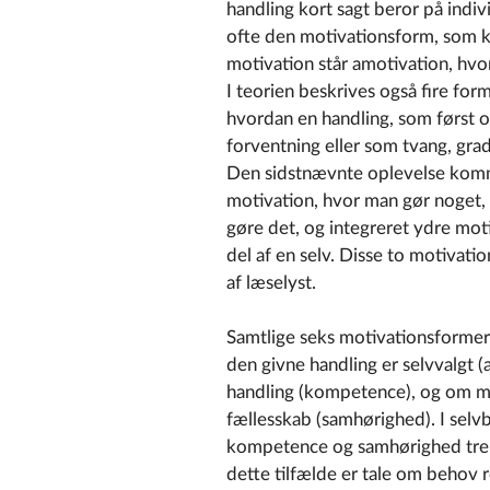
handling kort sagt beror på indivi
ofte den motivationsform, som kn
motivation står amotivation, hvor
I teorien beskrives også fire form
hvordan en handling, som først
forventning eller som tvang, grad
Den sidstnævnte oplevelse komme
motivation, hvor man gør noget, fo
gøre det, og integreret ydre mot
del af en selv. Disse to motivat
af læselyst.
Samtlige seks motivationsforme
den givne handling er selvvalgt 
handling (kompetence), og om man
fællesskab (samhørighed). I sel
kompetence og samhørighed tre 
dette tilfælde er tale om behov r