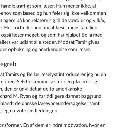
g handlekraftigt som læser. Hun mener ikke, at
s behov som læser, og hun føler sig ikke velkommen
 agere på kan relatere sig til de værdier og vilkår,
 Her fortæller hun om at læse, mens familien
 også læser meget, og som har hjulpet Bella med
ellers var udlånt alle steder. Modsat Tamir gives
møder opbakning og anerkendelse som læser.
begreb
 af Tamirs og Bellas læselyst introducerer jeg nu en
teorien. Selvbestemmelsesteorien placerer sig
, den er udviklet af de to amerikanske
chard M. Ryan og har tidligere dannet baggrund
eriblandt de danske læsevaneundersøgelser samt
 jeg nævnte i indledningen.
ionsformer. En af dem er indre motivation, hvor en