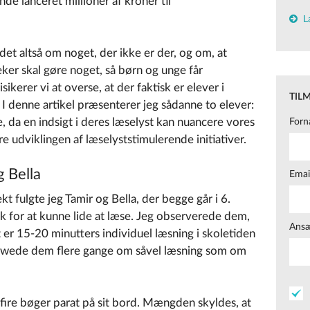
de lanceret millioner af kroner til
L
 det altså om noget, der ikke er der, og om, at
eker skal gøre noget, så børn og unge får
ikerer vi at overse, at der faktisk er elever i
TIL
. I denne artikel præsenterer jeg sådanne to elever:
e, da en indsigt i deres læselyst kan nuancere vores
Forn
re udviklingen af læselyststimulerende initiativer.
 Bella
Emai
t fulgte jeg Tamir og Bella, der begge går i 6.
k for at kunne lide at læse. Jeg observerede dem,
Ansæ
et er 15-20 minutters individuel læsning i skoletiden
rviewede dem flere gange om såvel læsning som om
gt fire bøger parat på sit bord. Mængden skyldes, at