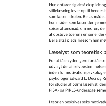
Hun opfører sig altså eksplicit o
stillelæsning lever op til hende
som læser i skolen. Bellas måde at
hun møder som læser derhjemme.
spiser aftensmad, om moren, der
at opstøve toeren i en serie, der 
Bella altså plads, ligesom hun 
Læselyst som teoretisk 
For at få en yderligere forståelse
udvalgt del af selvbestemmelses
inden for motivationspsykologien
psykologer Edward L. Deci og Ri
for studier af børns læselyst, d
PISA- og PIRLS-undersøgelserne,
I teorien beskrives seks motivat