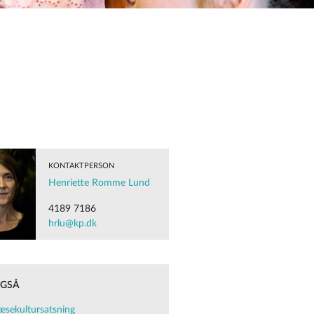
KONTAKTPERSON
Henriette Romme Lund
4189 7186
hrlu@kp.dk
OGSÅ
æsekultursatsning