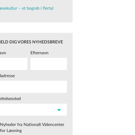
æsekultur – et begreb i flertal
MELD DIG VORES NYHEDSBREVE
avn
Efternavn
ladresse
ttelsessted
Nyheder fra Nationalt Videncenter
for Læsning