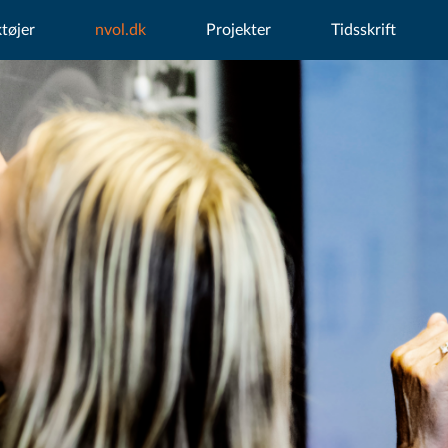
tøjer
nvol.dk
Projekter
Tidsskrift