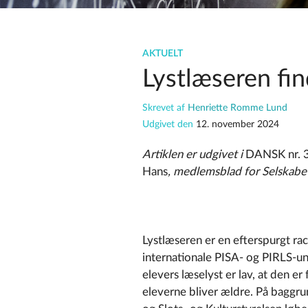
AKTUELT
Lystlæseren fi
Skrevet af
Henriette Romme Lund
Udgivet den
12. november 2024
Artiklen er udgivet i
DANSK nr. 3
Hans
, medlemsblad for Selskabet
Lystlæseren er en efterspurgt r
internationale PISA- og PIRLS-
elevers læselyst er lav, at den er 
eleverne bliver ældre. På baggru