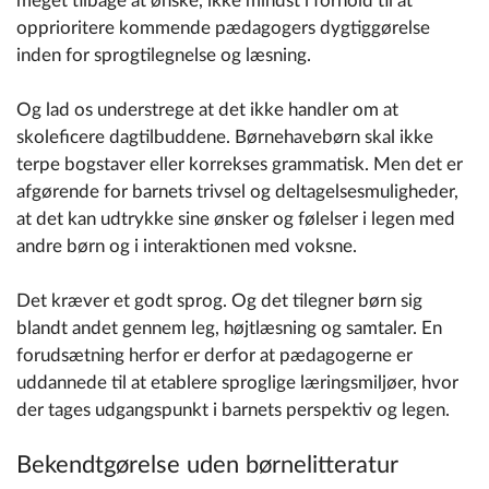
meget tilbage at ønske, ikke mindst i forhold til at
opprioritere kommende pædagogers dygtiggørelse
inden for sprogtilegnelse og læsning.
Og lad os understrege at det ikke handler om at
skoleficere dagtilbuddene. Børnehavebørn skal ikke
terpe bogstaver eller korrekses grammatisk. Men det er
afgørende for barnets trivsel og deltagelsesmuligheder,
at det kan udtrykke sine ønsker og følelser i legen med
andre børn og i interaktionen med voksne.
Det kræver et godt sprog. Og det tilegner børn sig
blandt andet gennem leg, højtlæsning og samtaler. En
forudsætning herfor er derfor at pædagogerne er
uddannede til at etablere sproglige læringsmiljøer, hvor
der tages udgangspunkt i barnets perspektiv og legen.
Bekendtgørelse uden børnelitteratur