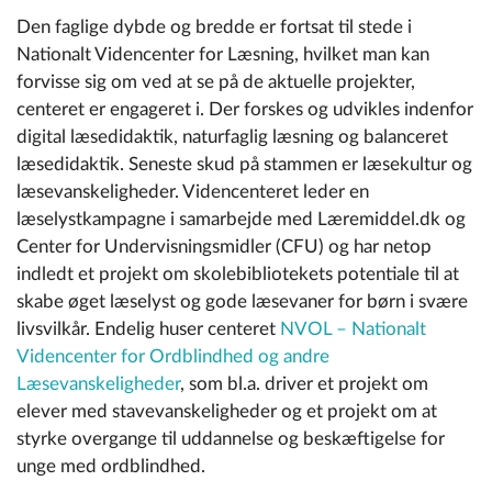
Den faglige dybde og bredde er fortsat til stede i
Nationalt Videncenter for Læsning, hvilket man kan
forvisse sig om ved at se på de aktuelle projekter,
centeret er engageret i. Der forskes og udvikles indenfor
digital læsedidaktik, naturfaglig læsning og balanceret
læsedidaktik. Seneste skud på stammen er læsekultur og
læsevanskeligheder. Videncenteret leder en
læselystkampagne i samarbejde med Læremiddel.dk og
Center for Undervisningsmidler (CFU) og har netop
indledt et projekt om skolebibliotekets potentiale til at
skabe øget læselyst og gode læsevaner for børn i svære
livsvilkår. Endelig huser centeret
NVOL – Nationalt
Videncenter for Ordblindhed og andre
Læsevanskeligheder
, som bl.a. driver et projekt om
elever med stavevanskeligheder og et projekt om at
styrke overgange til uddannelse og beskæftigelse for
unge med ordblindhed.