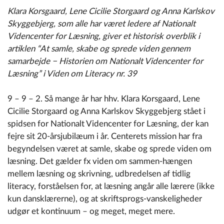
Klara Korsgaard, Lene Cicilie Storgaard og Anna Karlskov
Skyggebjerg
, som alle har været ledere af Nationalt
Videncenter for Læsning,
giver et historisk overblik i
artiklen
“
At samle, skabe og sprede viden gennem
samarbejde − Historien om Nationalt Videncenter for
Læsning” i
Viden om
Literacy
nr. 39
9 – 9 – 2. Så mange år har hhv. Klara Korsgaard, Lene
Cicilie Storgaard og Anna Karlskov Skyggebjerg stået i
spidsen for Nationalt Videncenter for Læsning, der kan
fejre sit 20-årsjubilæum i år. Centerets mission har fra
begyndelsen været at samle, skabe og sprede viden om
læsning. Det gælder fx viden om sammen-hængen
mellem læsning og skrivning, udbredelsen af tidlig
literacy, forståelsen for, at læsning angår alle lærere (ikke
kun dansklærerne), og at skriftsprogs-vanskeligheder
udgør et kontinuum – og meget, meget mere.