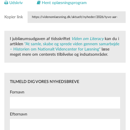
Udskriv
Hent oplæsningsprogram
Kopier link
https://videnomlaesning.dk/aktuelt/nyheder/2026/tyve-aar-
med-at-samle-skabe-og-sprede-viden-om-laesning/
I
jub
ilæumsudgaven af tidsskriftet
Viden o
m
Literacy
kan du i
artiklen
"At samle, skabe og sprede viden gennem samarbejde
− Historien om Nationalt Videncenter for Læsning"
læse
meget mere om centerets tilblivelse og indsatsområder.
TILMELD DIG VORES NYHEDSBREVE
Fornavn
Efternavn