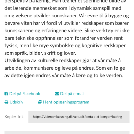
perspektiv på læring. Han tegner et spennende bilde av
det lærende mennesket som i dynamisk samspill med
omgivelsene utvikler kunnskaper. Vår evne til å bygge og
bevare viten har vi fordi vi utvikler redskaper som bærer
kunnskapene og erfaringene videre. Slike verktøy er ikke
bare tekniske oppfinnelser som forandrer verden rent
fysisk, men like mye symbolske og kognitive redskaper
som språk, bilder, skrift og lover.
Utviklingen av kulturelle redskaper gjør at vår måte å
arbeide, kommunisere og leve på endres. Som en følge
av dette igjen endres vår måte å lære og tolke verden.
Del på Facebook
Del på e-mail
Udskriv
Hent oplæsningsprogram
Kopier link
https://videnomlaesning.dk/aktuelt/omtale-af-boeger/laering-
og-kulturelle-redskaper-om-laereprosesser-og-det-kollektive-