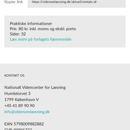
Kopier link
https://videnomlaesning.dk/aktuelt/omtale-af-
boeger/laesepaedagogen-nr-3-2019/
Praktiske informationer
Pris: 80 kr. inkl. moms og ekskl. porto
Sider: 32
Læs mere på forlagets hjemmeside
KONTAKT OS
Nationalt Videncenter for Læsning
Humletorvet 3
1799 København V
+45 41 89 90 90
info@videnomlaesning.dk
EAN 5798009882882