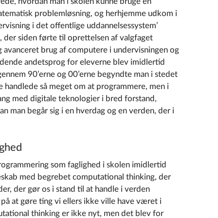
ede, hvordan man i skolen kunne bruge en
atematisk problemløsning, og herhjemme udkom i
isning i det offentlige uddannelsessystem’
 der siden førte til oprettelsen af valgfaget
g avanceret brug af computere i undervisningen og
ende andetsprog for eleverne blev imidlertid
op gennem 90’erne og 00’erne begyndte man i stedet
 ikke handlede så meget om at programmere, men i
ng med digitale teknologier i bred forstand,
n man begår sig i en hverdag og en verden, der i
ighed
programmering som faglighed i skolen imidlertid
geskab med begrebet computational thinking, der
, der gør os i stand til at handle i verden
at gøre ting vi ellers ikke ville have været i
tational thinking er ikke nyt, men det blev for