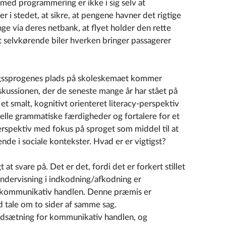
ed programmering er ikke i sig selv at
er i stedet, at sikre, at pengene havner det rigtige
ge via deres netbank, at flyet holder den rette
 at selvkørende biler hverken bringer passagerer
ssprogenes plads på skoleskemaet kommer
skussionen, der de seneste mange år har stået på
et smalt, kognitivt orienteret literacy-perspektiv
lle grammatiske færdigheder og fortalere for et
perspektiv med fokus på sproget som middel til at
nde i sociale kontekster. Hvad er er vigtigst?
 at svare på. Det er det, fordi det er forkert stillet
ndervisning i indkodning/afkodning er
i kommunikativ handlen. Denne præmis er
d tale om to sider af samme sag.
udsætning for kommunikativ handlen, og