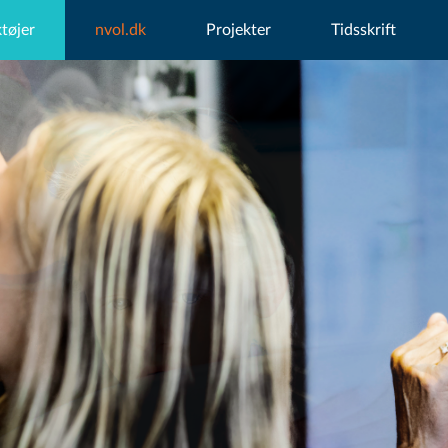
tøjer
nvol.dk
Projekter
Tidsskrift