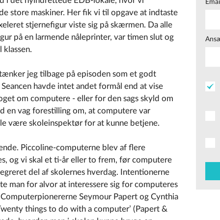
nd i det nyindrettede EDB-lokale, hvor vi
Emai
e store maskiner. Her fik vi til opgave at indtaste
xeleret stjernefigur viste sig på skærmen. Da alle
igur på en larmende nåleprinter, var timen slut og
Ansæ
l klassen.
 tænker jeg tilbage på episoden som et godt
 Seancen havde intet andet formål end at vise
oget om computere - eller for den sags skyld om
d en vag forestilling om, at computere var
le være skoleinspektør for at kunne betjene.
ende. Piccoline-computerne blev af flere
s, og vi skal et ti-år eller to frem, før computere
tegreret del af skolernes hverdag. Intentionerne
te man for alvor at interessere sig for computeres
. Computerpionererne Seymour Papert og Cynthia
Twenty things to do with a computer’ (Papert &