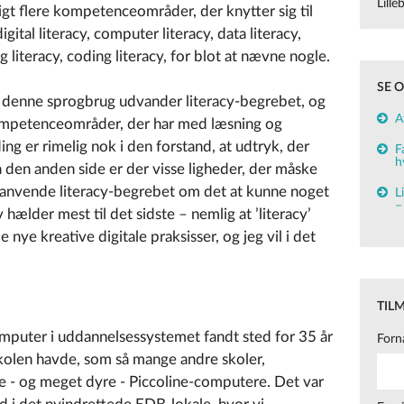
Lill
igt flere kompetenceområder, der knytter sig til
gital literacy, computer literacy, data literacy,
 literacy, coding literacy, for blot at nævne nogle.
SE 
t denne sprogbrug udvander literacy-begrebet, og
A
kompetenceområder, der har med læsning og
ng er rimelig nok i den forstand, at udtryk, der
F
h
å den anden side er der visse ligheder, der måske
t anvende literacy-begrebet om det at kunne noget
L
–
 hælder mest til det sidste – nemlig at ’literacy’
ye kreative digitale praksisser, og jeg vil i det
TIL
puter i uddannelsessystemet fandt sted for 35 år
Forn
 skolen havde, som så mange andre skoler,
e - og meget dyre - Piccoline-computere. Det var