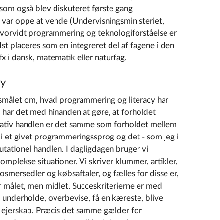
 som også blev diskuteret første gang
ar oppe at vende (Undervisningsministeriet,
vorvidt programmering og teknologiforståelse er
edst placeres som en integreret del af fagene i den
x i dansk, matematik eller naturfag.
cy
gsmålet om, hvad programmering og literacy har
 har det med hinanden at gøre, at forholdet
tiv handlen er det samme som forholdet mellem
 i et givet programmeringssprog og det - som jeg i
utationel handlen. I dagligdagen bruger vi
omplekse situationer. Vi skriver klummer, artikler,
smersedler og købsaftaler, og fælles for disse er,
 målet, men midlet. Succeskriterierne er med
at underholde, overbevise, få en kæreste, blive
e ejerskab. Præcis det samme gælder for