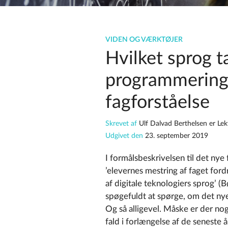
VIDEN OG VÆRKTØJER
Hvilket sprog 
programmerings
fagforståelse
Skrevet af
Ulf Dalvad Berthelsen er Lek
Udgivet den
23. september 2019
I formålsbeskrivelsen til det nye
’e
levernes mestring af faget ford
af digitale teknologiers sprog
’ (
spøgefuldt at spørge, om det nye 
Og så alligevel. Måske er der no
fald i forlængelse af de seneste å