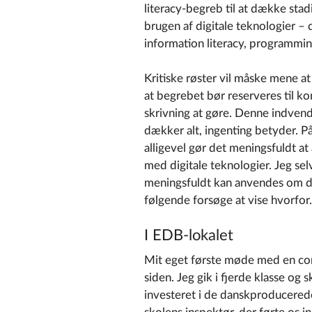
literacy-begreb til at dække stad
brugen af digitale teknologier – di
information literacy, programming
Kritiske røster vil måske mene a
at begrebet bør reserveres til 
skrivning at gøre. Denne indvendi
dækker alt, ingenting betyder. P
alligevel gør det meningsfuldt a
med digitale teknologier. Jeg selv
meningsfuldt kan anvendes om de n
følgende forsøge at vise hvorfor.
I EDB-lokalet
Mit eget første møde med en com
siden. Jeg gik i fjerde klasse og
investeret i de danskproducered