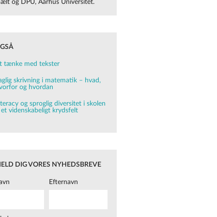
ebælt og DPU, Aarhus Universitet.
OGSÅ
t tænke med tekster
aglig skrivning i matematik – hvad,
vorfor og hvordan
iteracy og sproglig diversitet i skolen
 et videnskabeligt krydsfelt
MELD DIG VORES NYHEDSBREVE
avn
Efternavn