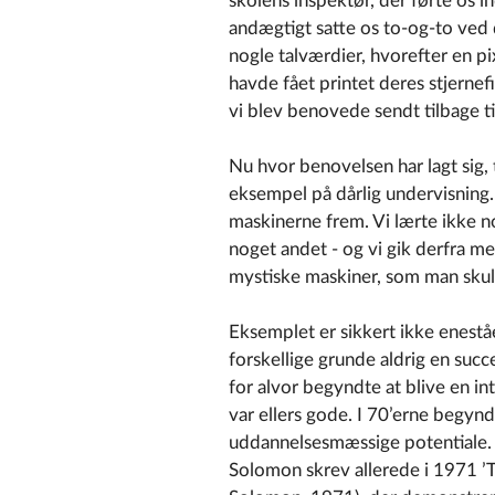
skolens inspektør, der førte os i
andægtigt satte os to-og-to ved d
nogle talværdier, hvorefter en pi
havde fået printet deres stjernef
vi blev benovede sendt tilbage ti
Nu hvor benovelsen har lagt sig,
eksempel på dårlig undervisning.
maskinerne frem. Vi lærte ikke n
noget andet - og vi gik derfra me
mystiske maskiner, som man skul
Eksemplet er sikkert ikke enestå
forskellige grunde aldrig en succe
for alvor begyndte at blive en in
var ellers gode. I 70’erne begynd
uddannelsesmæssige potentiale
Solomon skrev allerede i 1971 ’