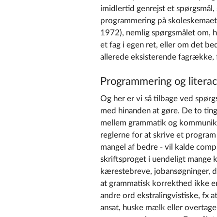
imidlertid genrejst et spørgsmål,
programmering på skoleskemaet v
1972), nemlig spørgsmålet om, h
et fag i egen ret, eller om det b
allerede eksisterende fagrække, f
Programmering og litera
Og her er vi så tilbage ved spør
med hinanden at gøre. De to ting
mellem grammatik og kommunika
reglerne for at skrive et program
mangel af bedre - vil kalde comp
skriftsproget i uendeligt mange k
kærestebreve, jobansøgninger, do
at grammatisk korrekthed ikke er
andre ord ekstralingvistiske, fx 
ansat, huske mælk eller overtag