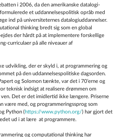
ebatten i 2006, da den amerikanske datalogi-
 formulerede et uddannelsespolitisk opråb med
 søge ind på universiteternes datalogiuddannelser.
ational thinking bredt sig som en global
ejdes der hårdt på at implementere forskellige
ng-curriculaer på alle niveauer af
ke udvikling, der er skyld i, at programmering og
kommet på den uddannelsespolitiske dagsorden.
Papert og Solomon tænkte, var det i 70’erne og
or teknisk indsigt at realisere drømmen om
en. Det er det imidlertid ikke længere. Priserne
le kan være med, og programmeringssprog som
 og Python (
https://www.python.org/
) har gjort det
ovedet ud i at lære at programmere.
rammering og computational thinking har