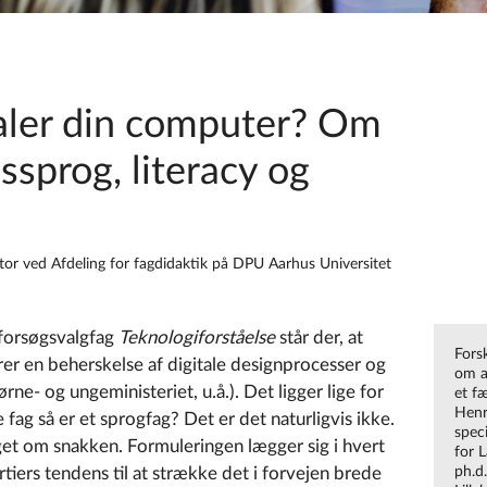
taler din computer? Om
sprog, literacy og
tor ved Afdeling for fagdidaktik på DPU Aarhus Universitet
 forsøgsvalgfag
Teknologiforståelse
står der, at
Fors
rer en beherskelse af digitale designprocesser og
om at
Børne- og ungeministeriet, u.å.). Det ligger lige for
et f
Henr
fag så er et sprogfag? Det er det naturligvis ikke.
spec
get om snakken. Formuleringen lægger sig i hvert
for 
rtiers tendens til at strække det i forvejen brede
ph.d