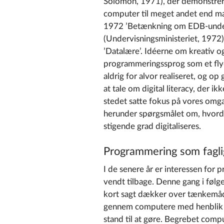
Solomon, 1971), der demonstrer
computer til meget andet end m
1972 ’Betænkning om EDB-underv
(Undervisningsministeriet, 1972),
’Datalære’. Idéerne om kreativ o
programmeringssprog som et flyd
aldrig for alvor realiseret, og 
at tale om digital literacy, der
stedet satte fokus på vores omga
herunder spørgsmålet om, hvorda
stigende grad digitaliseres.
Programmering som fagl
I de senere år er interessen for 
vendt tilbage. Denne gang i føl
kort sagt dækker over tænkemåder
gennem computere med henblik på 
stand til at gøre. Begrebet compu