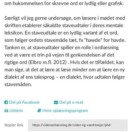
om hukommelsen for skrevne ord er lydlig eller grafisk.
Særligt vil jeg gerne undersøge, om læsere i mødet med
skriften etablerer såkaldte staveudtaler i deres mentale
leksikon. En staveudtale er en lydlig variant af et ord,
som følger ordets stavemåde tæt, fx ”hawde” for havde.
Tanken er, at staveudtaler spiller en rolle i ordlæsning
ved at være et trin på vejen til genkendelsen af det
rigtige ord (Elbro m.fl. 2012) . Hvis det er tilfældet, kan
man sige, at det at lære at læse minder om at lære en ny
dialekt af ens talesprog – en dialekt, hvor udtalen følger
stavemåden.
Del på Facebook
Del på e-mail
Udskriv
Hent oplæsningsprogram
Kopier link
https://videnomlaesning.dk/viden-og-vaerktoejer/phd-