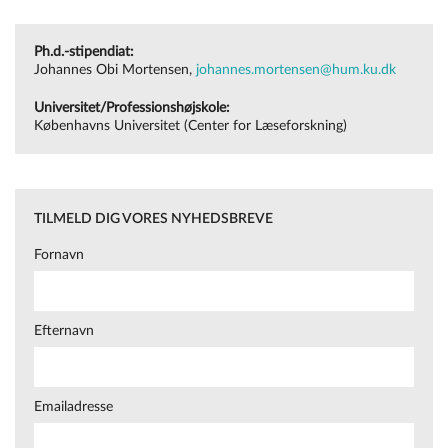
projekter/2025/er-hukommelsen-for-skrevne-ord-lydlig-eller-
Ph.d.-stipendiat:
grafisk/
Johannes Obi Mortensen,
johannes.mortensen@hum.ku.dk
Universitet/Professionshøjskole:
Københavns Universitet (Center for Læseforskning)
TILMELD DIG VORES NYHEDSBREVE
Fornavn
Efternavn
Emailadresse