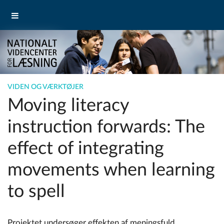
VIDEN OG VÆRKTØJER
Moving literacy
instruction forwards: The
effect of integrating
movements when learning
to spell
Projektet undersøger effekten af meningsfuld