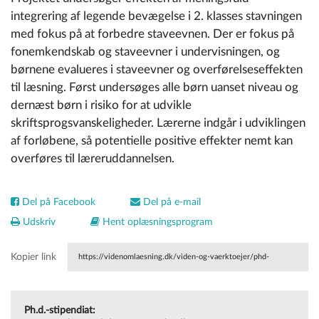
integrering af legende bevægelse i 2. klasses stavningen
med fokus på at forbedre staveevnen. Der er fokus på
fonemkendskab og staveevner i undervisningen, og
børnene evalueres i staveevner og overførelseseffekten
til læsning. Først undersøges alle børn uanset niveau og
dernæst børn i risiko for at udvikle
skriftsprogsvanskeligheder. Lærerne indgår i udviklingen
af forløbene, så potentielle positive effekter nemt kan
overføres til læreruddannelsen.
Del på Facebook
Del på e-mail
Udskriv
Hent oplæsningsprogram
Kopier link
https://videnomlaesning.dk/viden-og-vaerktoejer/phd-
projekter/2025/moving-literacy-instruction-forwards-the-
Ph.d.-stipendiat:
effect-of-integrating-movements-when-learning-to-spell/