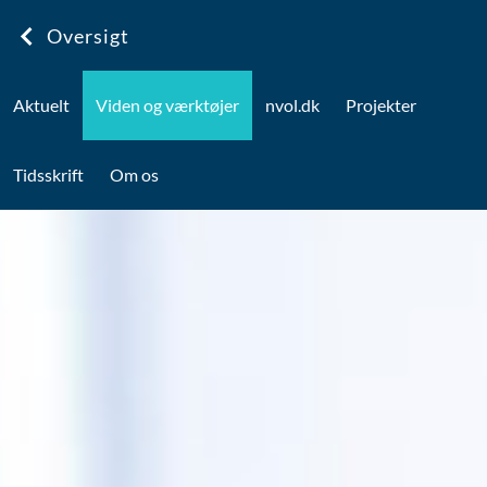
Oversigt
Aktuelt
Viden og værktøjer
nvol.dk
Projekter
Tidsskrift
Om os