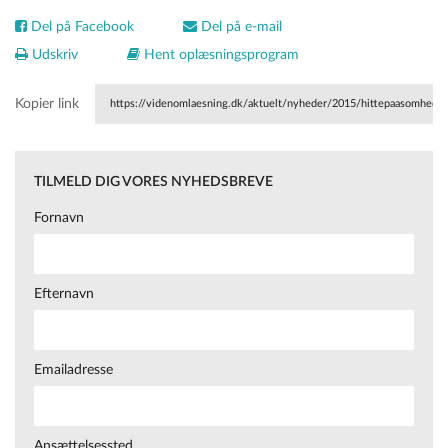
Del på Facebook
Del på e-mail
Udskriv
Hent oplæsningsprogram
Kopier link
https://videnomlaesning.dk/aktuelt/nyheder/2015/hittepaasomhed-
paa-skoleskemaet/
TILMELD DIG VORES NYHEDSBREVE
Fornavn
Efternavn
Emailadresse
Ansættelsessted