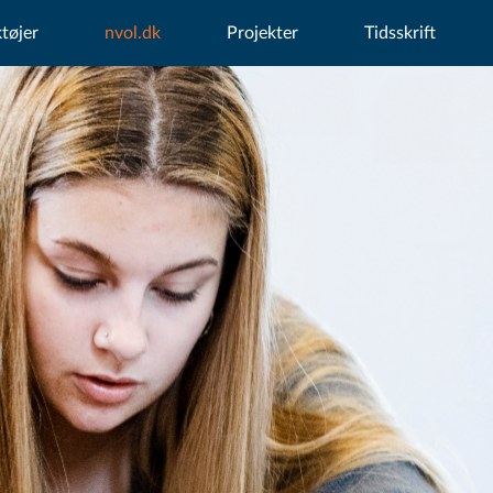
tøjer
nvol.dk
Projekter
Tidsskrift