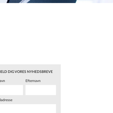
MELD DIG VORES NYHEDSBREVE
avn
Efternavn
ladresse