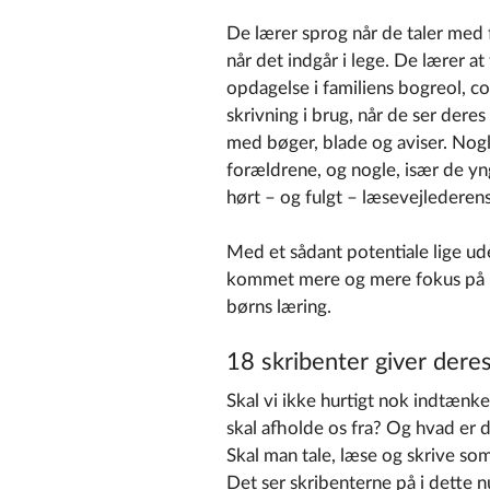
De lærer sprog når de taler med
når det indgår i lege. De lærer at
opdagelse i familiens bogreol, 
skrivning i brug, når de ser deres
med bøger, blade og aviser. Nogl
forældrene, og nogle, især de y
hørt – og fulgt – læsevejlederen
Med et sådant potentiale lige ude
kommet mere og mere fokus på 
børns læring.
18 skribenter giver dere
Skal vi ikke hurtigt nok indtænk
skal afholde os fra? Og hvad er
Skal man tale, læse og skrive so
Det ser skribenterne på i dette 