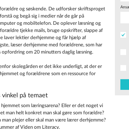
Ansæ
 forældre og søskende. De udforsker skriftsproget
 forstå og begå sig i medier når de går på
computer og mobiltelefon. De oplever læsning og
 forældre tjekke mails, bruge opskrifter, slappe af
e laver lektier derhjemme og får hjælp af
ngste, læser derhjemme med forældrene, som har
s opfordring om 20 minutters daglig læsning.
nfor skolegården er det ikke underligt, at der er
hjemmet og forældrene som en ressource for
s vinkel på temaet
e hjemmet som læringsarena? Eller er det noget vi
 det man helt konkret man skal gøre som forældre?
m man plejer eller skal man være lærer derhjemme?
nummer af Viden om Literacy.