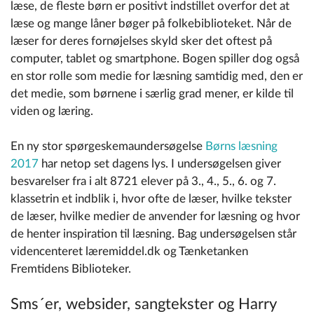
læse, de fleste børn er positivt indstillet overfor det at
læse og mange låner bøger på folkebiblioteket. Når de
læser for deres fornøjelses skyld sker det oftest på
computer, tablet og smartphone. Bogen spiller dog også
en stor rolle som medie for læsning samtidig med, den er
det medie, som børnene i særlig grad mener, er kilde til
viden og læring.
En ny stor spørgeskemaundersøgelse
Børns læsning
2017
har netop set dagens lys. I undersøgelsen giver
besvarelser fra i alt 8721 elever på 3., 4., 5., 6. og 7.
klassetrin et indblik i, hvor ofte de læser, hvilke tekster
de læser, hvilke medier de anvender for læsning og hvor
de henter inspiration til læsning. Bag undersøgelsen står
videncenteret læremiddel.dk og Tænketanken
Fremtidens Biblioteker.
Sms´er, websider, sangtekster og Harry