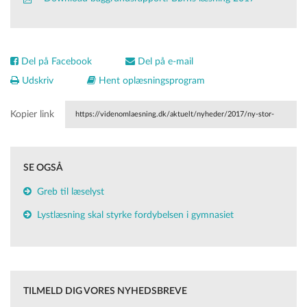
Del på Facebook
Del på e-mail
Udskriv
Hent oplæsningsprogram
Kopier link
https://videnomlaesning.dk/aktuelt/nyheder/2017/ny-stor-
undersoegelse-af-boerns-laese-og-medievaner-i-fritiden/
SE OGSÅ
Greb til læselyst
Lystlæsning skal styrke fordybelsen i gymnasiet
TILMELD DIG VORES NYHEDSBREVE