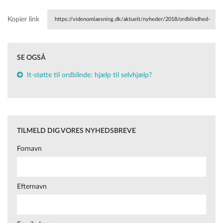
Kopier link
https://videnomlaesning.dk/aktuelt/nyheder/2018/ordblindhed-
skal-paa-den-politiske-dagsorden/
SE OGSÅ
It-støtte til ordblinde: hjælp til selvhjælp?
TILMELD DIG VORES NYHEDSBREVE
Fornavn
Efternavn