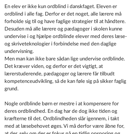
En elev er ikke kun ordblind i danskfaget. Eleven er
ordblind i alle fag. Derfor er det noget, alle lærere må
forholde sig til og have faglige strategier til at håndtere.
Desuden må alle lærere og pædagoger i skolen kunne
undervise i og hjælpe ordblinde elever med deres læse-
og skriveteknologier i forbindelse med den daglige
undervisning.
Men man kan ikke bare sådan lige undervise ordblinde.
Det kræver viden, og derfor er det vigtigt, at
lærerstuderende, pædagoger og lærere får tilbudt
kompetenceudvikling, så de kan føle sig på sikker faglig
grund.
Nogle ordblinde børn er mestre i at kompensere for
deres ordblindhed. En dag har de dog ikke tiden og
kræfterne til det. Ordblindheden slår igennem, i takt
med at læsebehovet øges. Vi må derfor være åbne for,
at der, selv om der er fokus på en tidlig opsporing og