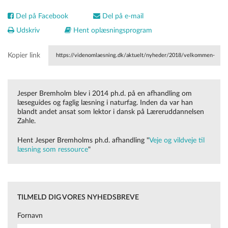
Del på Facebook
Del på e-mail
Udskriv
Hent oplæsningsprogram
Kopier link
https://videnomlaesning.dk/aktuelt/nyheder/2018/velkommen-
til-ny-laeseforsker-i-centeret/
Jesper Bremholm blev i 2014 ph.d. på en afhandling om
læseguides og faglig læsning i naturfag. Inden da var han
blandt andet ansat som lektor i dansk på Læreruddannelsen
Zahle.
Hent Jesper Bremholms ph.d. afhandling "
Veje og vildveje til
læsning som ressource
"
TILMELD DIG VORES NYHEDSBREVE
Fornavn