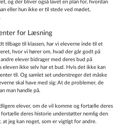
et, og der bliver også lavet en plan for, hvordan
an eller hun ikke er til stede ved mødet,
.
enter for Læsning
t tilbage til klassen, har vi eleverne inde til et
et, hvor vi hører om, hvad der går godt på
e andre elever bidrager med deres bud på
s eleven ikke selv har et bud. Hvis det ikke kan
lenter til. Og samlet set understreger det måske
everne skal have med sig: At de problemer, de
 kan man handle på.
idligere elever, om de vil komme og fortælle deres
At fortælle deres historie understøtter nemlig den
, at jeg kan noget, som er vigtigt for andre.