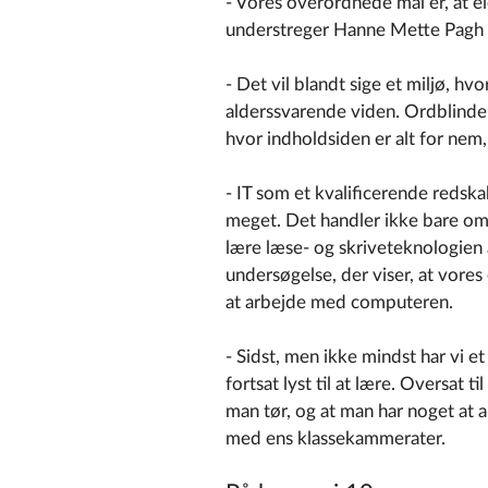
- Vores overordnede mål er, at e
understreger Hanne Mette Pagh 
- Det vil blandt sige et miljø, hv
alderssvarende viden. Ordblinde 
hvor indholdsiden er alt for nem, 
- IT som et kvalificerende redska
meget. Det handler ikke bare om
lære læse- og skriveteknologien a
undersøgelse, der viser, at vores
at arbejde med computeren.
- Sidst, men ikke mindst har vi 
fortsat lyst til at lære. Oversat ti
man tør, og at man har noget at
med ens klassekammerater.