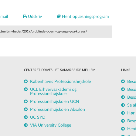
mail
Udskriv
Hent oplæsningsprogram
aktuelt/nyheder/2019/ordblinde-boern-og-unge-paa-kursus/
CENTERET DRIVES I ET SAMARBEJDE MELLEM
LINKS
Københavns Professionshøjskole
Besø
UCL Erhvervsakademi og
Besø
Professionshøjskole
Besø
Professionshøjskolen UCN
Se a
Professionshøjskolen Absalon
Hør 
UC SYD
Besø
VIA University College
Hent