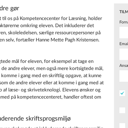
dre gør
TIL
st til os på Kompetencecenter for Læsning, holder
Forn
aktørerne omkring eleven. Det inkluderer det
n, skoleledelsen, særlige ressourcepersoner på
en selv, fortæller Hanne Mette Pagh Kristensen.
Emai
gtede mål for eleven, for eksempel at tage en
Ansæ
de andre elever, men også mere kortsigtede mål,
ne komme i gang med en skriftlig opgave, at kunne
om de andre elever eller at komme i gang med at
lp af læse- og skriveteknologi. Elevens ønsker og
ang med på kompetencecenteret, handler oftest om
uderende skriftsprogsmiljø