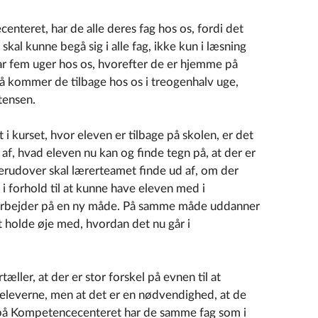
nteret, har de alle deres fag hos os, fordi det
kal kunne begå sig i alle fag, ikke kun i læsning
ar fem uger hos os, hvorefter de er hjemme på
så kommer de tilbage hos os i treogenhalv uge,
tensen.
 i kurset, hvor eleven er tilbage på skolen, er det
af, hvad eleven nu kan og finde tegn på, at der er
erudover skal lærerteamet finde ud af, om der
 forhold til at kunne have eleven med i
 arbejder på en ny måde. På samme måde uddanner
 holde øje med, hvordan det nu går i
ller, at der er stor forskel på evnen til at
 eleverne, men at det er en nødvendighed, at de
 på Kompetencecenteret har de samme fag som i