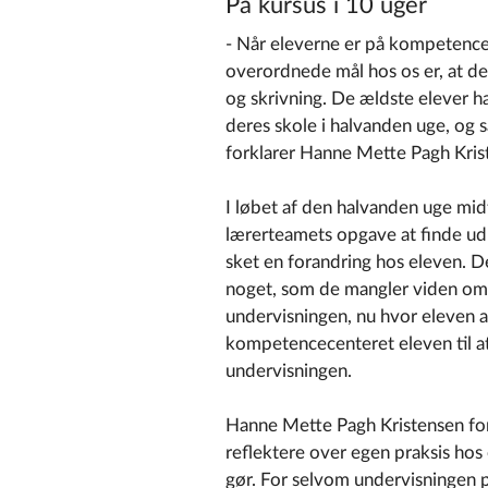
På kursus i 10 uger
- Når eleverne er på kompetencece
overordnede mål hos os er, at de s
og skrivning. De ældste elever h
deres skole i halvanden uge, og 
forklarer Hanne Mette Pagh Kris
I løbet af den halvanden uge midt
lærerteamets opgave at finde ud 
sket en forandring hos eleven. D
noget, som de mangler viden om i
undervisningen, nu hvor eleven
kompetencecenteret eleven til at
undervisningen.
Hanne Mette Pagh Kristensen fortæ
reflektere over egen praksis hos
gør. For selvom undervisningen