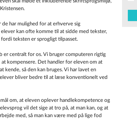
leven skal møde et inkluderende skriftsprogsmiljø,
Kristensen.
or de har mulighed for at erhverve sig
elever kan ofte komme til at sidde med tekster,
fordi teksten er sprogligt tilpasset.
b er centralt for os. Vi bruger computeren rigtig
 at kompensere. Det handler for eleven om at
t kende, så den kan bruges. Vi har lavet en
 elever bliver bedre til at læse konventionelt ved
et mål om, at eleven oplever handlekompetence og
l elevsprog vil det sige at tro på, at man kan, og at
 arbejde med, så man kan være med på lige fod