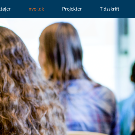
tøjer
nvol.dk
Projekter
Tidsskrift