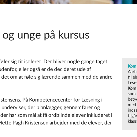
 og unge på kursus
øler sig tit isoleret. Der bliver nogle gange taget
Komp
udenfor, eller også er de decideret ude af
Aarh
r det om at føle sig lærende sammen med de andre
til e
læse
Komp
som 
stensens. På Kompetencecenter for Læsning i
betyd
med a
g underviser, der planlægger, gennemfører og
indsa
 der har som mål at få ordblinde elever inkluderet i
tilg
klass
Mette Pagh Kristensen arbejder med de elever, der