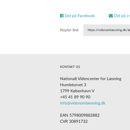
Del på Facebook
Del på e-
Kopier link
https://videnomlaesning.dk/
KONTAKT OS
Nationalt Videncenter for Læsning
Humletorvet 3
1799 København V
+45 41 89 90 90
Cookies på vores website
info@videnomlaesning.dk
EAN 5798009882882
CVR 30891732
Vi vil gerne gøre din oplevelse så god som mulig