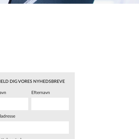
MELD DIG VORES NYHEDSBREVE
avn
Efternavn
ladresse