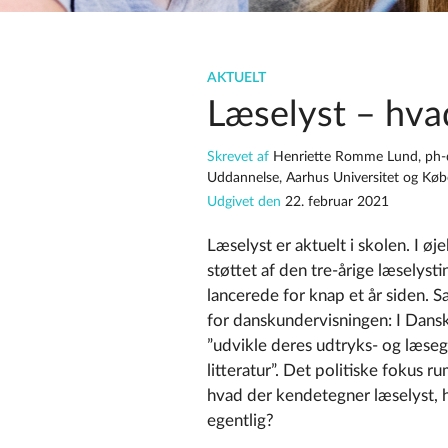
AKTUELT
Læselyst – hva
Skrevet af
Henriette Romme Lund, ph-d
Uddannelse, Aarhus Universitet og Køb
Udgivet den
22. februar 2021
Læselyst er aktuelt i skolen. I ø
støttet af den tre-årige læselys
lancerede for knap et år siden. 
for danskundervisningen: I Dansk
”udvikle deres udtryks- og læsegl
litteratur”. Det politiske fokus 
hvad der kendetegner læselyst, h
egentlig?