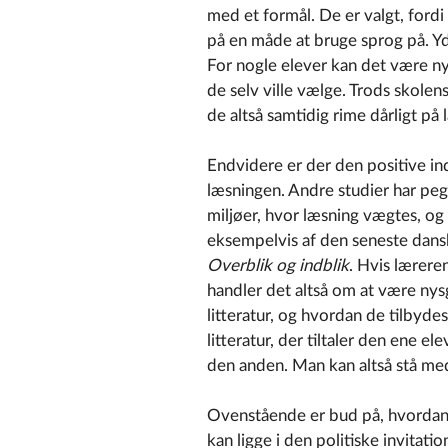
med et formål. De er valgt, ford
på en måde at bruge sprog på. Y
For nogle elever kan det være ny
de selv ville vælge. Trods skolens 
de altså samtidig rime dårligt på 
Endvidere er der den positive inds
læsningen. Andre studier har peget
miljøer, hvor læsning vægtes, o
eksempelvis af den seneste dan
Overblik og indblik
. Hvis læreren
handler det altså om at være nys
litteratur, og hvordan de tilbyde
litteratur, der tiltaler den ene e
den anden. Man kan altså stå me
Ovenstående er bud på, hvordan N
kan ligge i den politiske invitati