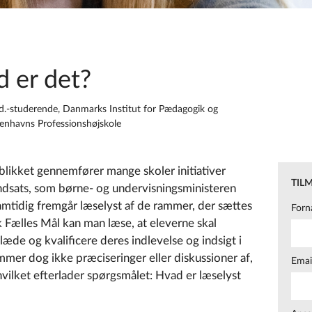
d er det?
.-studerende, Danmarks Institut for Pædagogik og
enhavns Professionshøjskole
jeblikket gennemfører mange skoler initiativer
TIL
tindsats, som børne- og undervisningsministeren
Samtidig fremgår læselyst af de rammer, der sættes
Forn
 Fælles Mål kan man læse, at eleverne skal
æde og kvalificere deres indlevelse og indsigt i
rummer dog ikke præciseringer eller diskussioner af,
Emai
vilket efterlader spørgsmålet: Hvad er læselyst