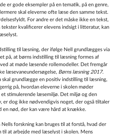
i de er gode eksempler på en tematik, på en genre,
dermere skal eleverne ofte læse den samme tekst.
delsesfyldt. For andre er det måske ikke en tekst,
tekster kvalificerer elevens indsigt i litteratur, kan
læselyst.
tilling til læsning, der ifølge Nell grundlægges via
 på, at børns indstilling til læsning formes af
g ved at møde læsende rollemodeller. Det fremgår
ske læsevaneundersøgelse,
Børns læsning 2017.
 skal grundlægge en positiv indstilling til læsning,
gerrig på, hvordan eleverne i skolen møder
s et stimulerende læsemiljø. Det miljø og den
lev, er dog ikke nødvendigvis noget, der også tiltaler
d en nød, der kan være hård at knække.
ells forskning kan bruges til at forstå, hvad der
on til at arbejde med læselyst i skolen. Mens