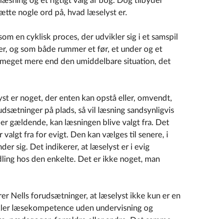
il læsning og et rigtigt valg af bog. Dog tilbyder
sætte nogle ord på, hvad læselyst er.
som en cyklisk proces, der udvikler sig i et samspil
er, og som både rummer et før, et under og et
er meget mere end den umiddelbare situation, det
lyst er noget, der enten kan opstå eller, omvendt,
dsætninger på plads, så vil læsning sandsynligvis
e er gældende, kan læsningen blive valgt fra. Det
valgt fra for evigt. Den kan vælges til senere, i
er sig. Det indikerer, at læselyst er i evig
dling hos den enkelte. Det er ikke noget, man
erer Nells forudsætninger, at læselyst ikke kun er en
ikler læsekompetence uden undervisning og