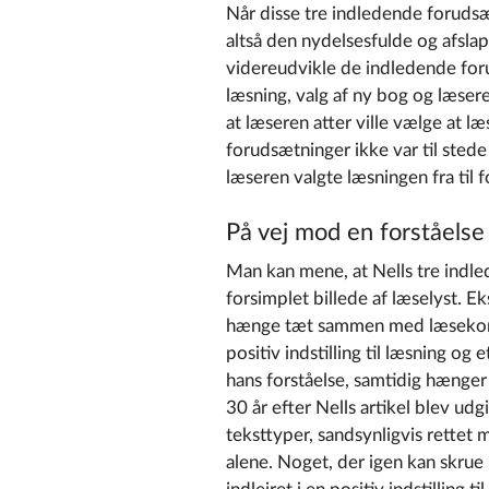
Når disse tre indledende forudsætn
altså den nydelsesfulde og afsl
videreudvikle de indledende forud
læsning, valg af ny bog og læse
at læseren atter ville vælge at læ
forudsætninger ikke var til stede
læseren valgte læsningen fra til f
På vej mod en forståelse 
Man kan mene, at Nells tre indle
forsimplet billede af læselyst. E
hænge tæt sammen med læsekompe
positiv indstilling til læsning og e
hans forståelse, samtidig hænger 
30 år efter Nells artikel blev ud
teksttyper, sandsynligvis rette
alene. Noget, der igen kan skrue 