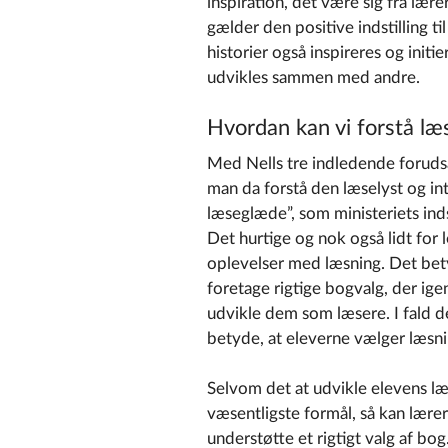
inspiration, det være sig fra læ
gælder den positive indstilling 
historier også inspireres og initi
udvikles sammen med andre.
Hvordan kan vi forstå læs
Med Nells tre indledende foruds
man da forstå den læselyst og in
læseglæde”, som ministeriets inds
Det hurtige og nok også lidt for 
oplevelser med læsning. Det bety
foretage rigtige bogvalg, der igen
udvikle dem som læsere. I fald de
betyde, at eleverne vælger læsni
Selvom det at udvikle elevens l
væsentligste formål, så kan lærere
understøtte et rigtigt valg af bo