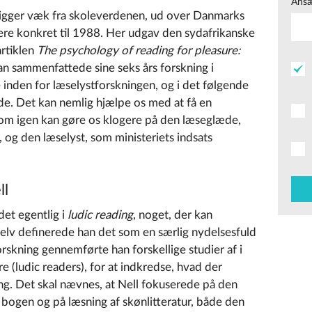
Ansæ
 kigger væk fra skoleverdenen, ud over Danmarks
 mere konkret til 1988. Her udgav den sydafrikanske
artiklen
The psychology of reading for pleasure:
han sammenfattede sine seks års forskning i
e inden for læselystforskningen, og i det følgende
de. Det kan nemlig hjælpe os med at få en
som igen kan gøre os klogere på den læseglæde,
 og den læselyst, som ministeriets indsats
ll
det egentlig i
ludic reading
, noget, der kan
Selv definerede han det som en særlig nydelsesfuld
rskning gennemførte han forskellige studier af i
re (ludic readers), for at indkredse, hvad der
g. Det skal nævnes, at Nell fokuserede på den
i bogen og på læsning af skønlitteratur, både den