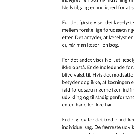
indlejret i en positiv indstilling t
Nells tilgang en mulighed for at 
For det første viser det læselyst 
mellem forskellige forudsætning
efter. Det antyder, at læselyst 
er, når man læser i en bog.
For det andet viser Nell, at læse
ikke opstå. Er de indledende foru
blive valgt til. Hvis det modsatt
betyder dog ikke, at læsningen er 
fald forudsætningerne igen indfind
udvikling og til stadig genforhan
enten har eller ikke har.
Endelig, og for det tredje, indik
individuel sag. De færreste udv