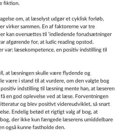
 fiktion.
tagelse om, at læselyst udgør et cyklisk forløb,
er virker sammen. En af faktorerne var tre
 der kan oversættes til ’indledende forudsætninger
var afgørende for, at ludic reading opstod.
 var: læsekompetence, en positiv indstilling til
 at læsningen skulle være flydende og
le være i stand til at vurdere, om den valgte bog
sitiv indstilling til læsning mente han, at læseren
 få en god oplevelse ved at læse. Forventningen
tteratur og blev positivt videreudviklet, så snart
lse. Endelig betød et rigtigt valg af bog, at
 en bog, der ikke kun fængede læserens umiddelbare
n også kunne fastholde den.