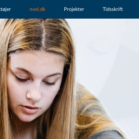
tøjer
nvol.dk
Projekter
Tidsskrift