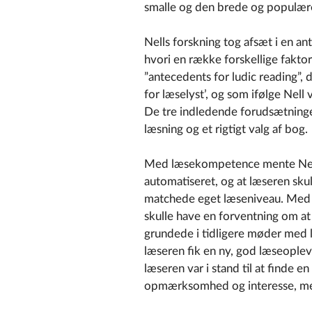
smalle og den brede og populære
Nells forskning tog afsæt i en an
hvori en række forskellige faktor
”antecedents for ludic reading”,
for læselyst’, og som ifølge Nell 
De tre indledende forudsætninger
læsning og et rigtigt valg af bog.
Med læsekompetence mente Nell,
automatiseret, og at læseren skul
matchede eget læseniveau. Med po
skulle have en forventning om at
grundede i tidligere møder med li
læseren fik en ny, god læseopleve
læseren var i stand til at finde
opmærksomhed og interesse, me