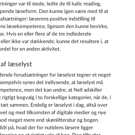
inger var til stede, ledte de til ludic reading,
appende læseform. Den kunne igen være med til at
sætninger: læserens positive indstilling til
rens læsekompetence, ligesom den kunne bevirke,
se. Hvis en eller flere af de tre indledende
 eller ikke var dækkende, kunne det resultere i, at
ordel for en anden aktivitet.
af læselyst
dende forudsætninger for læselyst tegner et noget
ksempelvis synes det indlysende, at læselyst må
tence, men det kan undre, at Nell adskiller
t rigtigt bogvalg i to forskellige kategorier, når de, i
tæt sammen. Endelig er læselyst i dag, altså over
givet og med tilkomsten af digitale medier og nye
t mod meget mere end skønlitteratur og bogen
lidt på, hvad der for nutidens læsere ligger