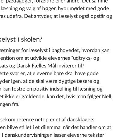
rere, pædagoger, forældre eller andre. Det samme
til læsning og valg af bøger, hvor mødet med gode
eres udefra. Det antyder, at læselyst også opstår og
elyst i skolen?
ætninger for læselyst i baghovedet, hvordan kan
tention om at udvikle elevernes ”udtryks- og
ats og Dansk Fælles Mål inviterer til?
lette svar er, at eleverne bare skal have gode
der igen, at de skal være dygtige læsere og
 kan fostre en positiv indstilling til læsning og
t ikke er gældende, kan det, hvis man følger Nell,
ngen fra.
æsekompetence netop er et af danskfagets
n blive stillet i et dilemma, når det handler om at
g. I danskundervisningen læser eleverne tekster