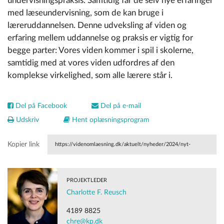
undervisningspraksis. Samtidig får de selv nye erfaringer
med læseundervisning, som de kan bruge i
læreruddannelsen. Denne udveksling af viden og
erfaring mellem uddannelse og praksis er vigtig for
begge parter: Vores viden kommer i spil i skolerne,
samtidig med at vores viden udfordres af den
komplekse virkelighed, som alle lærere står i.
Del på Facebook
Del på e-mail
Udskriv
Hent oplæsningsprogram
Kopier link
https://videnomlaesning.dk/aktuelt/nyheder/2024/nyt-
laeseprojekt-skal-skabe-flere-selv-sikre-laesere/
PROJEKTLEDER
Charlotte F. Reusch
4189 8825
chre@kp.dk