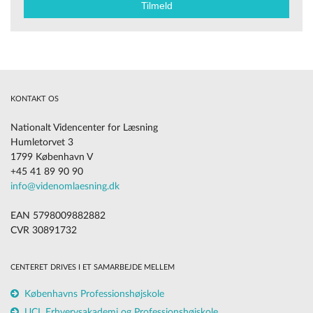
KONTAKT OS
Nationalt Videncenter for Læsning
Humletorvet 3
1799 København V
+45 41 89 90 90
info@videnomlaesning.dk
EAN 5798009882882
CVR 30891732
CENTERET DRIVES I ET SAMARBEJDE MELLEM
Københavns Professionshøjskole
UCL Erhvervsakademi og Professionshøjskole