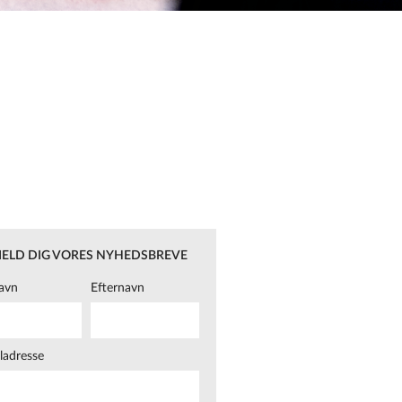
MELD DIG VORES NYHEDSBREVE
avn
Efternavn
ladresse