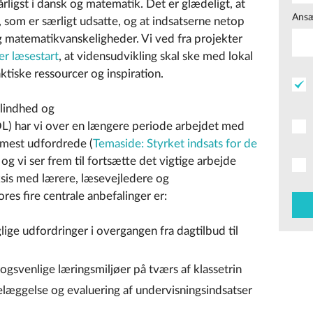
årligst i dansk og matematik. Det er glædeligt, at
Ansæ
, som er særligt udsatte, og at indsatserne netop
g matematikvanskeligheder. Vi ved fra projekter
er læsestart
, at vidensudvikling skal ske med lokal
tiske ressourcer og inspiration.
blindhed og
) har vi over en længere periode arbejdet med
t mest udfordrede (
Temaside: Styrket indsats for de
og vi ser frem til fortsætte det vigtige arbejde
sis med lærere, læsevejledere og
es fire centrale anbefalinger er:
ge udfordringer i overgangen fra dagtilbud til
ogsvenlige læringsmiljøer på tværs af klassetrin
ttelæggelse og evaluering af undervisningsindsatser