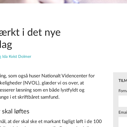
ærkt i det nye
lag
g
Ida Kvist Dolmer
ing,
som også huser
Nationalt Videncenter for
TIL
keligheder
(NVOL), glæder vi os over, at
resserer læsning som en både lystfyldt og
Forn
unge i et skriftbåret samfund.
skal løftes
Emai
l, at der skal ske et markant fagligt løft i de 100