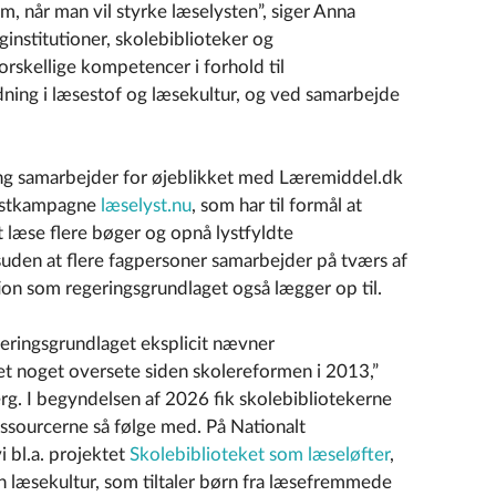
em, når man vil styrke læselysten”, siger Anna
institutioner, skolebiblioteker og
orskellige kompetencer i forhold til
dning i læsestof og læsekultur, og ved samarbejde
ng samarbejder for øjeblikket med Læremiddel.dk
ystkampagne
læselyst.nu
, som har til formål at
 at læse flere bøger og opnå lystfyldte
uden at flere fagpersoner samarbejder på tværs af
tion som regeringsgrundlaget også lægger op til.
eringsgrundlaget eksplicit nævner
et noget oversete siden skolereformen i 2013,”
rg. I begyndelsen af 2026 fik skolebibliotekerne
ssourcerne så følge med. På Nationalt
i bl.a. projektet
Skolebiblioteket som læseløfter
,
en læsekultur, som tiltaler børn fra læsefremmede