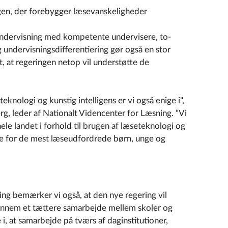
ingen, der forebygger læsevanskeligheder
ndervisning med kompetente undervisere, to-
 undervisningsdifferentiering gør også en stor
gt, at regeringen netop vil understøtte de
knologi og kunstig intelligens er vi også enige i",
g, leder af Nationalt Videncenter for Læsning.
“Vi
ele landet i forhold til brugen af læseteknologi og
tte for de mest læseudfordrede børn, unge og
ing bemærker vi også, at den nye regering vil
ennem et tættere samarbejde mellem skoler og
e i, at samarbejde på tværs af daginstitutioner,