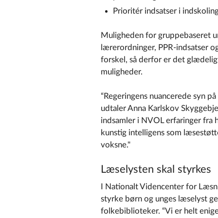
Prioritér indsatser i indskol
Muligheden for gruppebaseret u
lærerordninger, PPR-indsatser og
forskel, så derfor er det glædeli
muligheder.
“Regeringens nuancerede syn på te
udtaler Anna Karlskov Skyggebjer
indsamler i NVOL erfaringer fra h
kunstig intelligens som læsestø
voksne."
Læselysten skal styrkes
I Nationalt Videncenter for Læsn
styrke børn og unges læselyst g
folkebiblioteker.
“Vi er helt enig