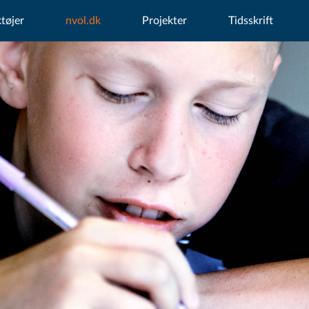
tøjer
nvol.dk
Projekter
Tidsskrift