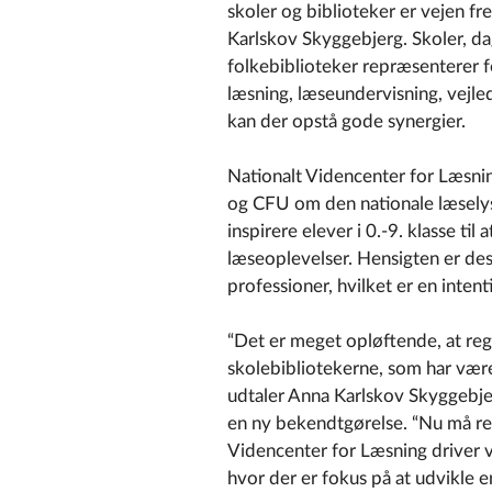
skoler og biblioteker er vejen fr
Karlskov Skyggebjerg. Skoler, dag
folkebiblioteker repræsenterer f
læsning, læseundervisning, vejle
kan der opstå gode synergier.
Nationalt Videncenter for Læsni
og CFU om den nationale læsel
inspirere elever i 0.-9. klasse til
læseoplevelser. Hensigten er des
professioner, hvilket er en inten
“Det er meget opløftende, at reg
skolebibliotekerne, som har vær
udtaler Anna Karlskov Skyggebje
en ny bekendtgørelse. “Nu må re
Videncenter for Læsning driver v
hvor der er fokus på at udvikle 