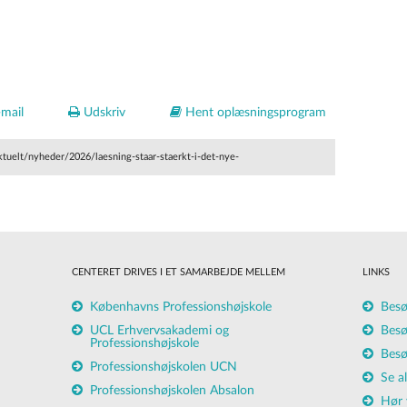
mail
Udskriv
Hent oplæsningsprogram
ktuelt/nyheder/2026/laesning-staar-staerkt-i-det-nye-
CENTERET DRIVES I ET SAMARBEJDE MELLEM
LINKS
Københavns Professionshøjskole
Besø
UCL Erhvervsakademi og
Besø
Professionshøjskole
Besø
Professionshøjskolen UCN
Se a
Professionshøjskolen Absalon
Hør 