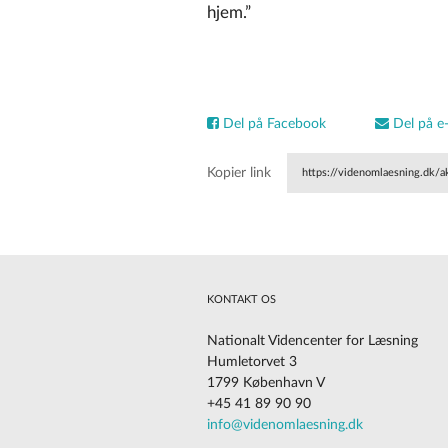
hjem.”
Del på Facebook
Del på e-
Kopier link
https://videnomlaesning.dk/a
regeringsgrundlag/
KONTAKT OS
Nationalt Videncenter for Læsning
Humletorvet 3
1799 København V
+45 41 89 90 90
Cookies på vores website
info@videnomlaesning.dk