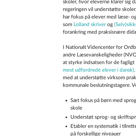
skoler, hvor eleverne klarer sig d
regeringen vil understøtte skoler
har fokus på elever med læse- o
som
Lolland skriver
og
(Selv)sikk
forankring med praksisnære didak
I
Nationalt Videncenter for Ord
andre Læsevanskeligheder
(NVOL
at styrke indsatsen for de faglig
mest udfordrede elever i dansk),
med at understøtte virksom prak
kommunale beslutningstagere. Vor
Sæt fokus på børn med sprogli
skole
Understøt sprog- og skriftspr
Etabler en systematik i tilre
på forskellige niveauer