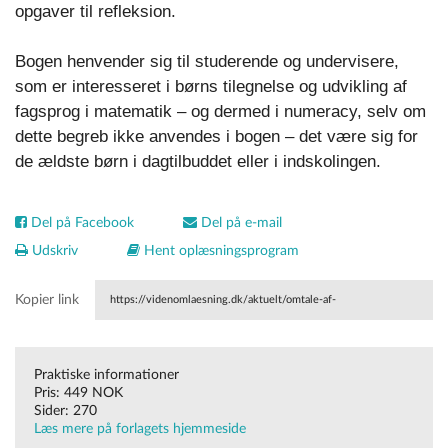
opgaver til refleksion.
Bogen henvender sig til studerende og undervisere,
som er interesseret i børns tilegnelse og udvikling af
fagsprog i matematik – og dermed i numeracy, selv om
dette begreb ikke anvendes i bogen – det være sig for
de ældste børn i dagtilbuddet eller i indskolingen.
Del på Facebook
Del på e-mail
Udskriv
Hent oplæsningsprogram
Kopier link
https://videnomlaesning.dk/aktuelt/omtale-af-
boeger/begynneropplaeringen-matematikkdidaktikk-
Praktiske informationer
barnetrinnet/
Pris: 449 NOK
Sider: 270
Læs mere på forlagets hjemmeside