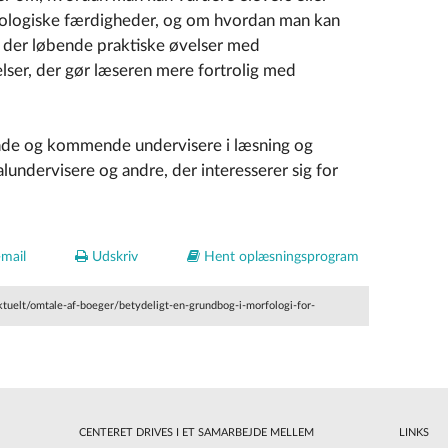
fologiske færdigheder, og om hvordan man kan
r der løbende praktiske øvelser med
elser, der gør læseren mere fortrolig med
nde og kommende undervisere i læsning og
lundervisere og andre, der interesserer sig for
mail
Udskriv
Hent oplæsningsprogram
ktuelt/omtale-af-boeger/betydeligt-en-grundbog-i-morfologi-for-
vning/
CENTERET DRIVES I ET SAMARBEJDE MELLEM
LINKS