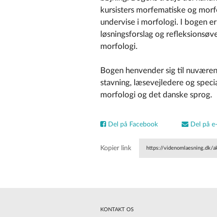
kursisters morfematiske og mor
undervise i morfologi. I bogen e
løsningsforslag og refleksionsøv
morfologi.
Bogen henvender sig til nuvære
stavning, læsevejledere og specia
morfologi og det danske sprog.
Del på Facebook
Del på e-
Kopier link
https://videnomlaesning.dk/a
undervisere-i-laesning-og-sta
KONTAKT OS