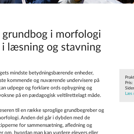
n grundbog i morfologi
 i læsning og stavning
ets mindste betydnings­bærende enheder,
Prak
uste kommende og nuværende undervisere på
Pris:
kan udpege og forklare ords opbygning og
Side
Læs 
r voksne på en pædagogisk veltilrettelagt måde.
læseren til en række sproglige grundbegreber og
orfologi. Anden del går i dybden med de
cipperne for sammensætning, afledning og
er om, hvordan man kan vurdere elevers eller