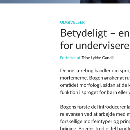
UDGIVELSER
Betydeligt – e
for undervisere
Forfattet af
Trine Lykke Gandil
Denne lærebog handler om sprog
morfemerne. Bogen ønsker at r
området morfologi, sådan at de 
funktion i sproget for børn elle
Bogens første del introducerer 
relevansen ved at arbejde med m
forskellige morfemtyper og prin
bøjning. Bogens tredje del handl