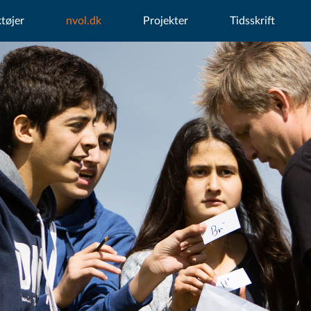
tøjer
nvol.dk
Projekter
Tidsskrift