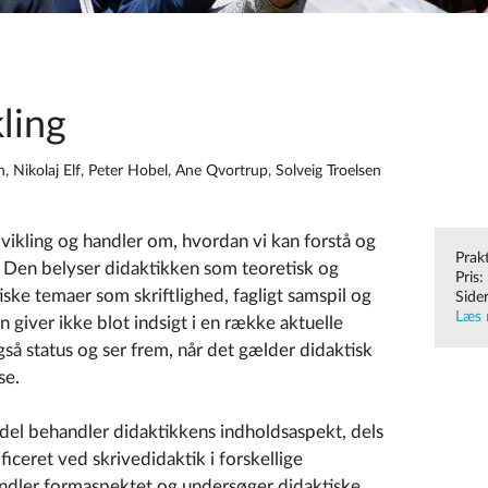
kling
 Nikolaj Elf, Peter Hobel, Ane Qvortrup, Solveig Troelsen
ikling og handler om, hvordan vi kan forstå og
Prak
s. Den belyser didaktikken som teoretisk og
Pris:
iske temaer som skriftlighed, fagligt samspil og
Side
Læs 
 giver ikke blot indsigt i en række aktuelle
så status og ser frem, når det gælder didaktisk
se.
e del behandler didaktikkens indholdsaspekt, dels
ficeret ved skrivedidaktik i forskellige
ler formaspektet og undersøger didaktiske