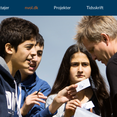
tøjer
nvol.dk
Projekter
Tidsskrift