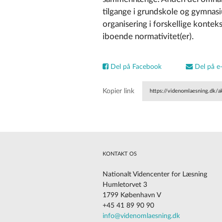
tilgange i grundskole og gymnasi
organisering i forskellige kontek
iboende normativitet(er).
Del på Facebook
Del på e-
Kopier link
https://videnomlaesning.dk/ak
KONTAKT OS
Nationalt Videncenter for Læsning
Humletorvet 3
1799 København V
+45 41 89 90 90
Cookies på vores website
info@videnomlaesning.dk