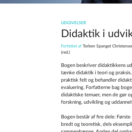
UDGIVELSER
Didaktik i udvi
Forfattet af
Torben Spanget Christensen,
(red.)
Bogen beskriver didaktikkens udv
tænke didaktik i teori og praksi
praktisk felt og behandler didakt
evaluering. Forfatterne bag bogen
didaktiske temaer, men de gør og
forskning, udvikling og uddannel
Bogen består af fire dele: Først
bredt og teoretisk, dels eksempli
sammenhænge. Anden del omhand