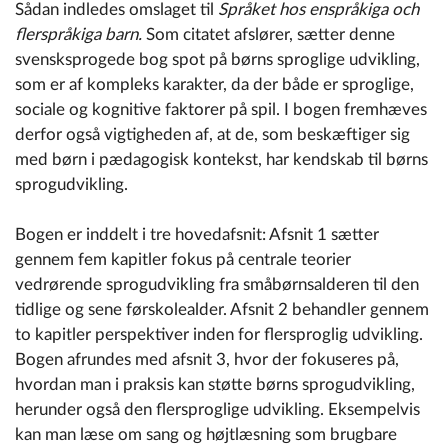
Sådan indledes omslaget til
Språket hos enspråkiga och
flerspråkiga barn.
Som citatet afslører, sætter denne
svensksprogede bog spot på børns sproglige udvikling,
som er af kompleks karakter, da der både er sproglige,
sociale og kognitive faktorer på spil. I bogen fremhæves
derfor også vigtigheden af, at de, som beskæftiger sig
med børn i pædagogisk kontekst, har kendskab til børns
sprogudvikling.
Bogen er inddelt i tre hovedafsnit: Afsnit 1 sætter
gennem fem kapitler fokus på centrale teorier
vedrørende sprogudvikling fra småbørnsalderen til den
tidlige og sene førskolealder. Afsnit 2 behandler gennem
to kapitler perspektiver inden for flersproglig udvikling.
Bogen afrundes med afsnit 3, hvor der fokuseres på,
hvordan man i praksis kan støtte børns sprogudvikling,
herunder også den flersproglige udvikling. Eksempelvis
kan man læse om sang og højtlæsning som brugbare