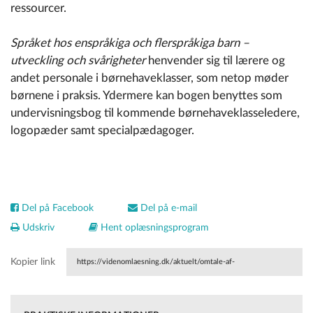
ressourcer.
Språket hos enspråkiga och flerspråkiga barn –
utveckling och svårigheter
henvender sig til lærere og
andet personale i børnehaveklasser, som netop møder
børnene i praksis. Ydermere kan bogen benyttes som
undervisningsbog til kommende børnehaveklasseledere,
logopæder samt specialpædagoger.
Del på Facebook
Del på e-mail
Udskriv
Hent oplæsningsprogram
Kopier link
https://videnomlaesning.dk/aktuelt/omtale-af-
boeger/spraaket-hos-enspraakiga-och-flerspraakiga-barn-