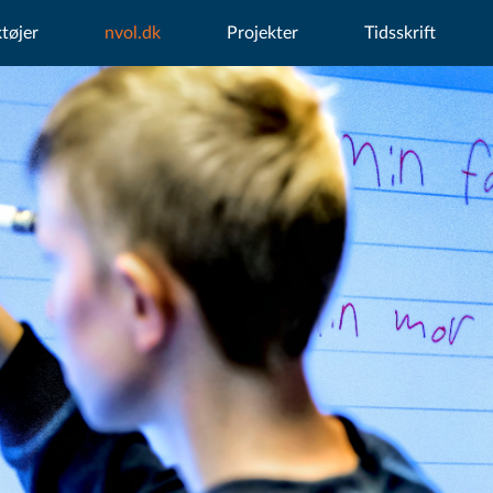
tøjer
nvol.dk
Projekter
Tidsskrift