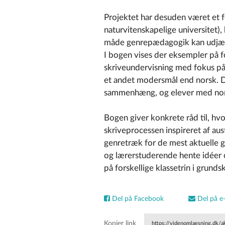
Projektet har desuden været et 
naturvitenskapelige universitet)
måde genrepædagogik kan udjævne
I bogen vises der eksempler på fo
skriveundervisning med fokus på
et andet modersmål end norsk. De
sammenhæng, og elever med nors
Bogen giver konkrete råd til, hv
skriveprocessen inspireret af au
genretræk for de mest aktuelle g
og lærerstuderende hente idéer 
på forskellige klassetrin i grunds
Del på Facebook
Del på e-
Kopier link
https://videnomlaesning.dk/a