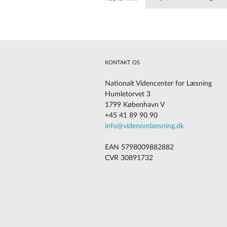
sjangerpedagogisk-tilnaerming
KONTAKT OS
Nationalt Videncenter for Læsning
Humletorvet 3
1799 København V
+45 41 89 90 90
Cookies på vores website
info@videnomlaesning.dk
EAN 5798009882882
CVR 30891732
Vi vil gerne gøre din oplevelse så god som mulig
På vores website anvender vi cookies til simpel statistik over bruge
Det betyder, at vi deler information om, hvordan du interagerer m
samarbejdspartnere inden for dataanalyse.
Samarbejdspartnerne kan kombinere informationen med oplysninge