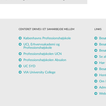
-til-skriveopplaering/
CENTERET DRIVES I ET SAMARBEJDE MELLEM
LINKS
Københavns Professionshøjskole
Besø
UCL Erhvervsakademi og
Besø
Professionshøjskole
Besø
Professionshøjskolen UCN
Se a
Professionshøjskolen Absalon
Hør 
UC SYD
Besø
VIA University College
Hent
Om b
n af hjemmesiden.
Admi
ed hjemmesiden, med
Webt
r, som de har