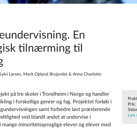
veundervisning. En
sk tilnærming til
g
ylvi Larsen, Marit Opland Brujordet & Anne Charlotte
ekt på tre skoler i Trondheim i Norge og handler
Prak
ling i forskellige genrer og fag. Projektet forløb i
Pris
ogundervisningen samt forbedre lavt præsterende
Side
Læs 
ndtlighed ved blandt andet at undervise i
 mange minoritetssproglige elever og elever med