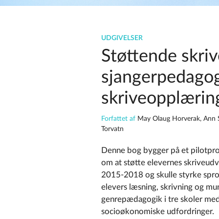
UDGIVELSER
Støttende skri
sjangerpedagogi
skriveopplærin
Forfattet af
May Olaug Horverak, Ann S
Torvatn
Denne bog bygger på et pilotproj
om at støtte elevernes skriveudvik
2015-2018 og skulle styrke spr
elevers læsning, skrivning og mu
genrepædagogik i tre skoler med
socioøkonomiske udfordringer.