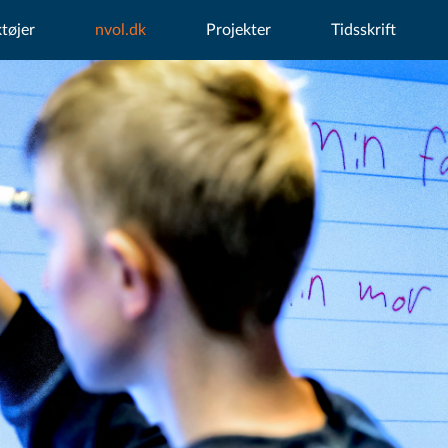
tøjer
nvol.dk
Projekter
Tidsskrift