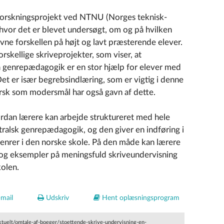
forskningsprojekt ved NTNU (Norges teknisk-
, hvor det er blevet undersøgt, om og på hvilken
 forskellen på højt og lavt præsterende elever.
rskellige skriveprojekter, som viser, at
 genrepædagogik er en stor hjælp for elever med
t er især begrebsindlæring, som er vigtig i denne
k som modersmål har også gavn af dette.
ordan lærere kan arbejde struktureret med hele
stralsk genrepædagogik, og den giver en indføring i
enrer i den norske skole. På den måde kan lærere
og eksempler på meningsfuld skriveundervisning
kolen.
mail
Udskriv
Hent oplæsningsprogram
ktuelt/omtale-af-boeger/stoettende-skrive-undervisning-en-