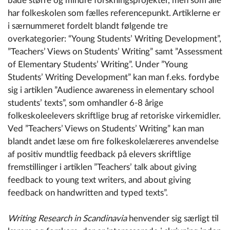
både større og mindre forskningsprojekter, men som alle
har folkeskolen som fælles referencepunkt. Artiklerne er
i særnummeret fordelt blandt følgende tre
overkategorier: “
Young Students’ Writing Development”
,
”
Teachers’ Views on Students’ Writing”
samt ”
Assessment
of Elementary Students’ Writing
”. Under ”Young
Students’ Writing Development” kan man f.eks. fordybe
sig i artiklen
”
Audience
awareness
in
elementary
school
students’
texts
”, som omhandler 6-8 årige
folkeskoleelevers skriftlige brug af retoriske virkemidler.
Ved ”Teachers’ Views on Students’ Writing” kan man
blandt andet læse om fire folkeskolelæreres anvendelse
af positiv mundtlig feedback på elevers skriftlige
fremstillinger i artiklen ”
Teachers’ talk
about
giving
feedback to
young
text
writers
, and
about
giving
feedback on
handwritten
and
typed
texts
”
.
Writing Research in Scandinavia
henvender sig særligt til