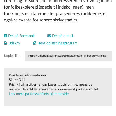
lærere og forskere, der er interesserede i skrivning inden
for folkeskoleregi (specielt i indskolingen), men
forskningsresultaterne, der præsenteres i artiklerne, er
også relevante for senere skrivestadier.
Del på Facebook
Del på e-mail
Udskriv
Hent oplæsningsprogram
Kopier link
https://videnomlaesning.dk/aktuelt/omtale-af-boeger/writing-
pedagogy-vol-13-no-1-3-2021-special-issue-writing-research-
Praktiske informationer
in-scandinavia/
Sider: 311
Pris: Få af artiklerne kan læses gratis online, mens de
resterende artikler kræver et abonnement på tidsskriftet
Læs mere på tidsskriftets hjemmeside