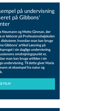
sempel på undervisning
seret på Gibbons'
nter
a Neumann og Mette Ginman, der
e er lektorer på Professionshøjskolen
 diskuterer, hvordan man kan bruge
ine Gibbons' artikel Læsning på
sproget i sin daglige undervisning.
ussionens omdrejningspunkt er,
dan man kan bruge artiklen i sin
ge undervisning. Til dette giver Maria
ann et eksempel fra natur og
k.
SE FILM