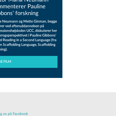
mmenterer Pauline
bons' forskning
a Neumann og Mette Ginman, begge
orer ved efteruddannelsen på
essionshøjskolen UCC, diskuterer her
sprogsperspektivet i Pauline Gibbons'
kel Reading in a Second Language (fra
n Scaffolding Language, Scaffolding
ing).
SE FILM
g os på Facebook