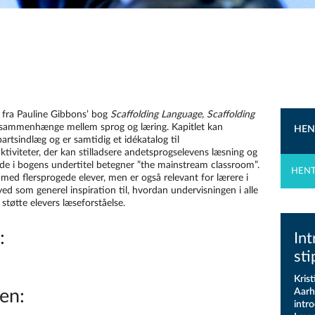
l fra Pauline Gibbons’ bog
Scaffolding Language, Scaffolding
 sammenhænge mellem sprog og læring. Kapitlet kan
HEN
rtsindlæg og er samtidig et idékatalog til
aktiviteter, der kan stilladsere andetsprogselevens læsning og
ede i bogens undertitel betegner ”the mainstream classroom”.
HEN
 med flersprogede elever, men er også relevant for lærere i
rved som generel inspiration til, hvordan undervisningen i alle
støtte elevers læseforståelse.
:
Int
sti
Krist
Aarh
en:
intro