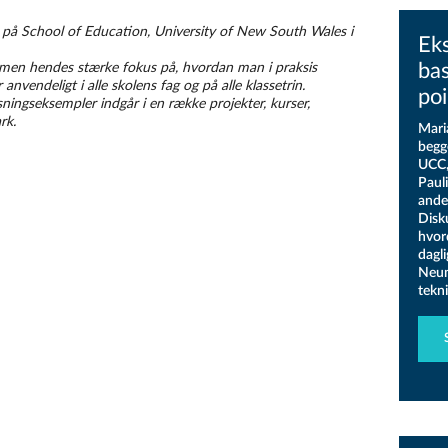
 på School of Education, University of New South Wales i
Ek
ba
men hendes stærke fokus på, hvordan man i praksis
anvendeligt i alle skolens fag og på alle klassetrin.
poi
ningseksempler indgår i en række projekter, kurser,
rk.
Mari
begg
UCC,
Paul
andet
Disk
hvor
dagli
Neum
tekni