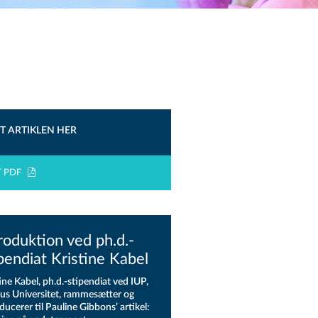
T ARTIKLEN HER
T PDF
roduktion ved ph.d.-
pendiat Kristine Kabel
ine Kabel, ph.d.-stipendiat ved IUP,
us Universitet, rammesætter og
ducerer til Pauline Gibbons’ artikel: