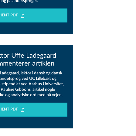
ing på andetsproget.
HENT PDF
ktor Uffe Ladegaard
mmenterer artiklen
 Ladegaard, lektor i dansk og dansk
andetsprog ved UC Lillebælt og
.-stipendiat ved Aarhus Universitet,
 Pauline Gibbons’ artikel nogle
ske og analytiske ord med på vejen.
HENT PDF