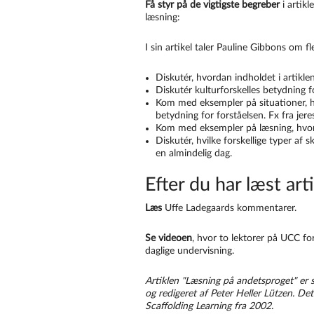
Få styr på de vigtigste begreber
i artik
læsning:
I sin artikel taler Pauline Gibbons om f
Diskutér, hvordan indholdet i artikle
Diskutér kulturforskelles betydning f
Kom med eksempler på situationer, h
betydning for forståelsen. Fx fra jere
Kom med eksempler på læsning, hvor 
Diskutér, hvilke forskellige typer af s
en almindelig dag.
Efter du har læst art
Læs
Uffe Ladegaards kommentarer.
Se
videoen
, hvor to lektorer på UCC fo
daglige undervisning.
Artiklen "
Læsning på andetsproget" er sk
og redigeret af Peter Heller Lützen. De
Scaffolding Learning fra 2002.