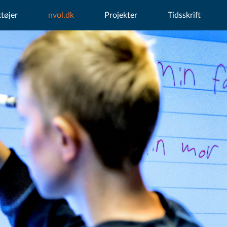
tøjer
nvol.dk
Projekter
Tidsskrift