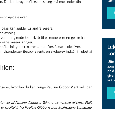
Læsn
len. Du kan bruge refleksionsspørgsmålene under din
lersprogede elever.
n også kan gælde for andre læsere.
or læsning.
vor manglende kendskab til et emne eller en genre har
s egne læseerfaringer.
Le
afkodningen er korrekt, men forståelsen udebliver.
krifthændelser/literacy events en skoleelev indgår i i løbet af
ko
Uffe
iklen:
som 
ph.d
giver
kriti
rtæller, hvordan du kan bruge Pauline Gibbons' artikel i den
revet af Pauline Gibbons. Teksten er oversat af Lotte Follin
t er kapitel 5 fra Pauline Gibbons bog Scaffolding Language,