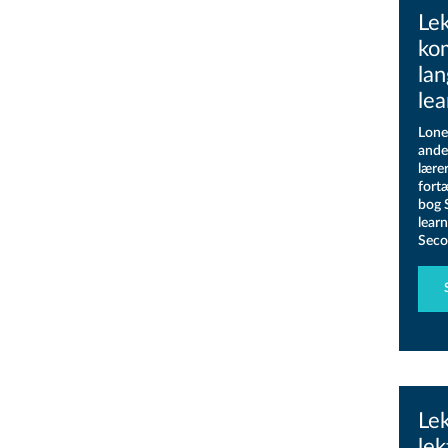
Le
ko
lan
lea
Lone 
ande
lære
fort
bog 
learn
Seco
Le
le