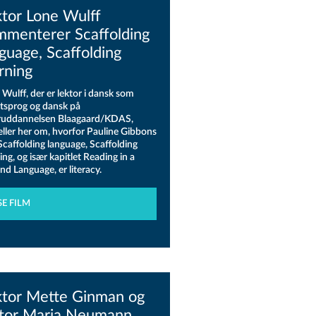
ktor Lone Wulff
mmenterer Scaffolding
guage, Scaffolding
rning
Wulff, der er lektor i dansk som
tsprog og dansk på
ruddannelsen Blaagaard/KDAS,
æller her om, hvorfor Pauline Gibbons
Scaffolding language, Scaffolding
ing, og især kapitlet Reading in a
nd Language, er literacy.
SE FILM
ktor Mette Ginman og
ktor Maria Neumann