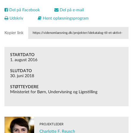
Del på Facebook
Del på e-mail
Udskriv
Hent oplæsningsprogram
Kopier link
https://videnomlaesning.dk/projekter/idekatalog-til-et-aktivt-
samarbejde-om-sprog-ved-skolestart/
STARTDATO
1. august 2016
SLUTDATO
30. juni 2018
STØTTEYDERE
Ministeriet for Børn, Undervisning og Ligestilling
PROJEKTLEDER
Charlotte F. Reusch