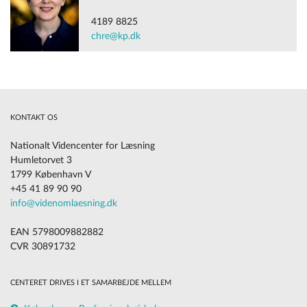
4189 8825
chre@kp.dk
KONTAKT OS
Nationalt Videncenter for Læsning
Humletorvet 3
1799 København V
+45 41 89 90 90
info@videnomlaesning.dk
EAN 5798009882882
CVR 30891732
CENTERET DRIVES I ET SAMARBEJDE MELLEM