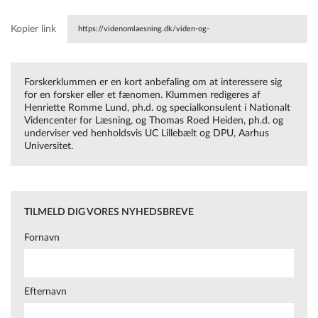
Kopier link
https://videnomlaesning.dk/viden-og-
vaerktoejer/forskerklummen/2021/friske-fraekke-fyre-og-fire-
Forskerklummen er en kort anbefaling om at interessere sig
fagdidaktiske-forstaaelsesmaader/
for en forsker eller et fænomen. Klummen redigeres af
Henriette Romme Lund, ph.d. og specialkonsulent i Nationalt
Videncenter for Læsning, og Thomas Roed Heiden, ph.d. og
underviser ved henholdsvis UC Lillebælt og DPU, Aarhus
Universitet.
TILMELD DIG VORES NYHEDSBREVE
Fornavn
Efternavn