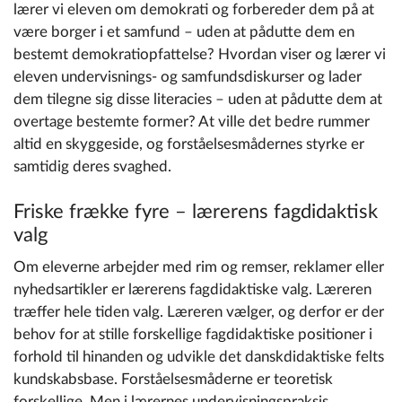
lærer vi eleven om demokrati og forbereder dem på at
være borger i et samfund – uden at pådutte dem en
bestemt demokratiopfattelse? Hvordan viser og lærer vi
eleven undervisnings- og samfundsdiskurser og lader
dem tilegne sig disse literacies – uden at pådutte dem at
overtage bestemte former? At ville det bedre rummer
altid en skyggeside, og forståelsesmådernes styrke er
samtidig deres svaghed.
Friske frække fyre – lærerens fagdidaktisk
valg
Om eleverne arbejder med rim og remser, reklamer eller
nyhedsartikler er lærerens fagdidaktiske valg. Læreren
træffer hele tiden valg. Læreren vælger, og derfor er der
behov for at stille forskellige fagdidaktiske positioner i
forhold til hinanden og udvikle det danskdidaktiske felts
kundskabsbase. Forståelsesmåderne er teoretisk
forskellige. Men i lærernes undervisningspraksis