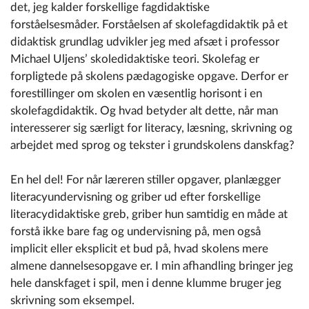
det, jeg kalder forskellige fagdidaktiske
forståelsesmåder. Forståelsen af skolefagdidaktik på et
didaktisk grundlag udvikler jeg med afsæt i professor
Michael Uljens’ skoledidaktiske teori. Skolefag er
forpligtede på skolens pædagogiske opgave. Derfor er
forestillinger om skolen en væsentlig horisont i en
skolefagdidaktik. Og hvad betyder alt dette, når man
interesserer sig særligt for literacy, læsning, skrivning og
arbejdet med sprog og tekster i grundskolens danskfag?
En hel del! For når læreren stiller opgaver, planlægger
literacyundervisning og griber ud efter forskellige
literacydidaktiske greb, griber hun samtidig en måde at
forstå ikke bare fag og undervisning på, men også
implicit eller eksplicit et bud på, hvad skolens mere
almene dannelsesopgave er. I min afhandling bringer jeg
hele danskfaget i spil, men i denne klumme bruger jeg
skrivning som eksempel.