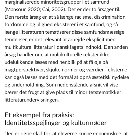
marginaliserede minoritetsgrupper i et samfund
(Mansour, 2020; Cai, 2002). Det er der to årsager til.
Den første årsag er, at så længe racisme, diskrimination,
fordomme og ulighed eksisterer i et samfund, og så
længe litteraturen tematiserer disse samfundsmæssige
tendenser, er det relevant at arbejde eksplicit med
multikulturel litteratur i danskfagets indhold. Den anden
årsag handler om, at multikulturelle tekster ikke
udelukkende læses med henblik på at få øje på
magtperspektiver, skjulte normer og værdier. Teksterne
kan også læses med det formål at opnå æstetisk nydelse
og underholdning. Som nedenstående afsnit vil vise
bærer det frugt at give plads til minoritetstematikker i
litteraturundervisningen.
Et eksempel fra praksis:
Identitetsspejlinger og kulturmøder
”Jeg er rigtig glad for, at eleverne kunne gennemskue, at