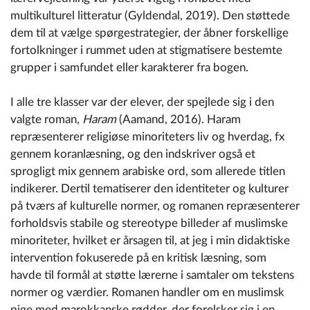
multikulturel litteratur (Gyldendal, 2019). Den støttede
dem til at vælge spørgestrategier, der åbner forskellige
fortolkninger i rummet uden at stigmatisere bestemte
grupper i samfundet eller karakterer fra bogen.
I alle tre klasser var der elever, der spejlede sig i den
valgte roman,
Haram
(Aamand, 2016). Haram
repræsenterer religiøse minoriteters liv og hverdag, fx
gennem koranlæsning, og den indskriver også et
sprogligt mix gennem arabiske ord, som allerede titlen
indikerer. Dertil tematiserer den identiteter og kulturer
på tværs af kulturelle normer, og romanen repræsenterer
forholdsvis stabile og stereotype billeder af muslimske
minoriteter, hvilket er årsagen til, at jeg i min didaktiske
intervention fokuserede på en kritisk læsning, som
havde til formål at støtte lærerne i samtaler om tekstens
normer og værdier. Romanen handler om en muslimsk
pige med marokkanske rødder, der forelsker sig i en