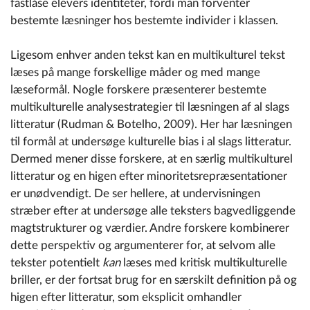
fastlåse elevers identiteter, fordi man forventer
bestemte læsninger hos bestemte individer i klassen.
Ligesom enhver anden tekst kan en multikulturel tekst
læses på mange forskellige måder og med mange
læseformål. Nogle forskere præsenterer bestemte
multikulturelle analysestrategier til læsningen af al slags
litteratur (Rudman & Botelho, 2009). Her har læsningen
til formål at undersøge kulturelle bias i al slags litteratur.
Dermed mener disse forskere, at en særlig multikulturel
litteratur og en higen efter minoritetsrepræsentationer
er unødvendigt. De ser hellere, at undervisningen
stræber efter at undersøge alle teksters bagvedliggende
magtstrukturer og værdier. Andre forskere kombinerer
dette perspektiv og argumenterer for, at selvom alle
tekster potentielt
kan
læses med kritisk multikulturelle
briller, er der fortsat brug for en særskilt definition på og
higen efter litteratur, som eksplicit omhandler