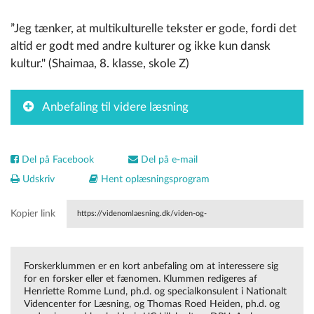
”Jeg tænker, at multikulturelle tekster er gode, fordi det
altid er godt med andre kulturer og ikke kun dansk
kultur." (Shaimaa, 8. klasse, skole Z)
Anbefaling til videre læsning
Del på Facebook
Del på e-mail
Udskriv
Hent oplæsningsprogram
Kopier link
https://videnomlaesning.dk/viden-og-
vaerktoejer/forskerklummen/2022/der-er-brug-for-
Forskerklummen er en kort anbefaling om at interessere sig
multikulturel-litteratur-i-danskfaget/
for en forsker eller et fænomen. Klummen redigeres af
Henriette Romme Lund, ph.d. og specialkonsulent i Nationalt
Videncenter for Læsning, og Thomas Roed Heiden, ph.d. og