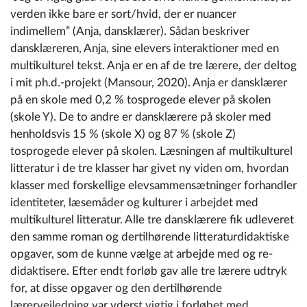
verden ikke bare er sort/hvid, der er nuancer
indimellem” (Anja, dansklærer). Sådan beskriver
dansklæreren, Anja, sine elevers interaktioner med en
multikulturel tekst. Anja er en af de tre lærere, der deltog
i mit ph.d.-projekt (Mansour, 2020). Anja er dansklærer
på en skole med 0,2 % tosprogede elever på skolen
(skole Y). De to andre er dansklærere på skoler med
henholdsvis 15 % (skole X) og 87 % (skole Z)
tosprogede elever på skolen. Læsningen af multikulturel
litteratur i de tre klasser har givet ny viden om, hvordan
klasser med forskellige elevsammensætninger forhandler
identiteter, læsemåder og kulturer i arbejdet med
multikulturel litteratur. Alle tre dansklærere fik udleveret
den samme roman og dertilhørende litteraturdidaktiske
opgaver, som de kunne vælge at arbejde med og re-
didaktisere. Efter endt forløb gav alle tre lærere udtryk
for, at disse opgaver og den dertilhørende
lærervejledning var yderst vigtig i forløbet med