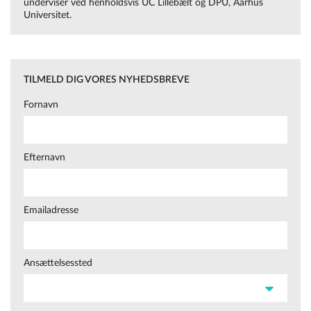
underviser ved henholdsvis UC Lillebælt og DPU, Aarhus
Universitet.
TILMELD DIG VORES NYHEDSBREVE
Fornavn
Efternavn
Emailadresse
Ansættelsessted