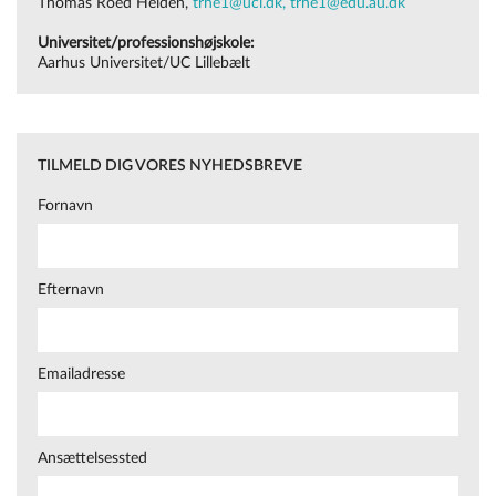
Thomas Roed Heiden,
trhe1@ucl.dk,
trhe1@edu.au.dk
deltagelse-i-indskolingens-danskfag/
Universitet/professionshøjskole:
Aarhus Universitet/UC Lillebælt
TILMELD DIG VORES NYHEDSBREVE
Fornavn
Efternavn
Emailadresse
Ansættelsessted