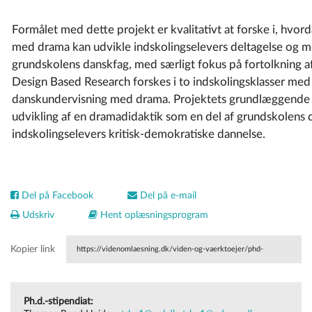
Formålet med dette projekt er kvalitativt at forske i, hvor
med drama kan udvikle indskolingselevers deltagelse og 
grundskolens danskfag, med særligt fokus på fortolkning af
Design Based Research forskes i to indskolingsklasser med 
danskundervisning med drama. Projektets grundlæggende a
udvikling af en dramadidaktik som en del af grundskolens 
indskolingselevers kritisk-demokratiske dannelse.
Del på Facebook
Del på e-mail
Udskriv
Hent oplæsningsprogram
Kopier link
https://videnomlaesning.dk/viden-og-vaerktoejer/phd-
projekter/2022/stor-drama-med-de-smaa-at-forske-i-
Ph.d.-stipendiat:
undervisning-med-drama-til-at-skabe-medbestemmelse-og-