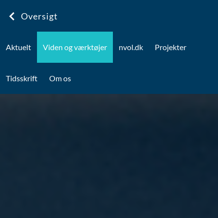
Oversigt
Aktuelt
Viden og værktøjer
nvol.dk
Projekter
Tidsskrift
Om os