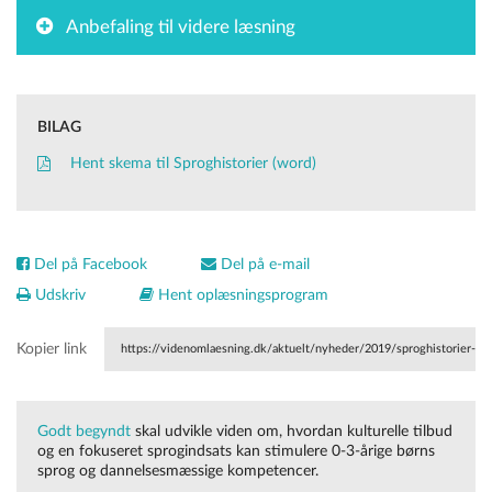
Anbefaling til videre læsning
BILAG
Hent skema til Sproghistorier (word)
Del på Facebook
Del på e-mail
Udskriv
Hent oplæsningsprogram
Kopier link
https://videnomlaesning.dk/aktuelt/nyheder/2019/sproghistorier-
til-at-udvikle-praksis/
Godt begyndt
skal udvikle viden om, hvordan kulturelle tilbud
og en fokuseret sprogindsats kan stimulere 0-3-årige børns
sprog og dannelsesmæssige kompetencer.