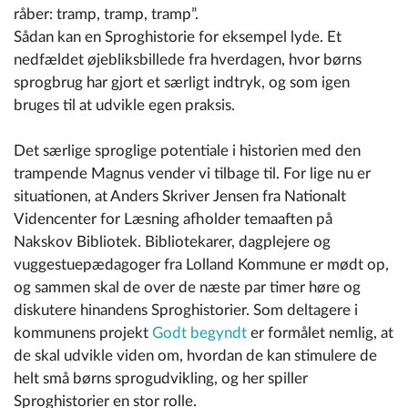
råber: tramp, tramp, tramp”.
Sådan kan en Sproghistorie for eksempel lyde. Et
nedfældet øjebliksbillede fra hverdagen, hvor børns
sprogbrug har gjort et særligt indtryk, og som igen
bruges til at udvikle egen praksis.
Det særlige sproglige potentiale i historien med den
trampende Magnus vender vi tilbage til. For lige nu er
situationen, at Anders Skriver Jensen fra Nationalt
Videncenter for Læsning afholder temaaften på
Nakskov Bibliotek. Bibliotekarer, dagplejere og
vuggestuepædagoger fra Lolland Kommune er mødt op,
og sammen skal de over de næste par timer høre og
diskutere hinandens Sproghistorier. Som deltagere i
kommunens projekt
Godt begyndt
er formålet nemlig, at
de skal udvikle viden om, hvordan de kan stimulere de
helt små børns sprogudvikling, og her spiller
Sproghistorier en stor rolle.