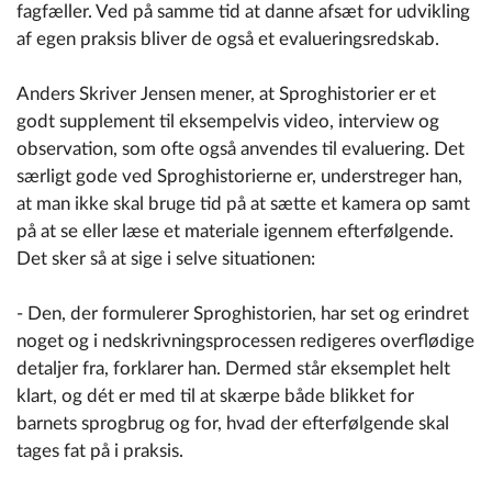
fagfæller. Ved på samme tid at danne afsæt for udvikling
af egen praksis bliver de også et evalueringsredskab.
Anders Skriver Jensen mener, at Sproghistorier er et
godt supplement til eksempelvis video, interview og
observation, som ofte også anvendes til evaluering. Det
særligt gode ved Sproghistorierne er, understreger han,
at man ikke skal bruge tid på at sætte et kamera op samt
på at se eller læse et materiale igennem efterfølgende.
Det sker så at sige i selve situationen:
- Den, der formulerer Sproghistorien, har set og erindret
noget og i nedskrivningsprocessen redigeres overflødige
detaljer fra, forklarer han. Dermed står eksemplet helt
klart, og dét er med til at skærpe både blikket for
barnets sprogbrug og for, hvad der efterfølgende skal
tages fat på i praksis.