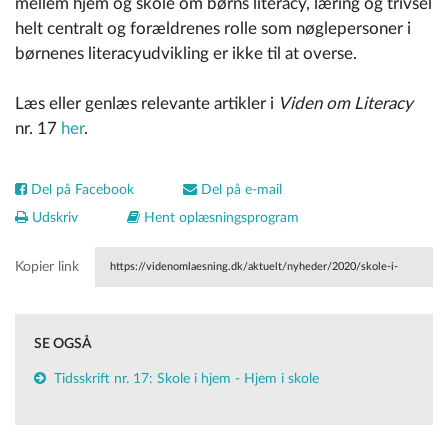
mellem hjem og skole om børns literacy, læring og trivsel
helt centralt og forældrenes rolle som nøglepersoner i
børnenes literacyudvikling er ikke til at overse.
Læs eller genlæs relevante artikler i
Viden om Literacy
nr. 17
her
.
Del på Facebook
Del på e-mail
Udskriv
Hent oplæsningsprogram
Kopier link
https://videnomlaesning.dk/aktuelt/nyheder/2020/skole-i-
hjemmet/
SE OGSÅ
Tidsskrift nr. 17: Skole i hjem - Hjem i skole