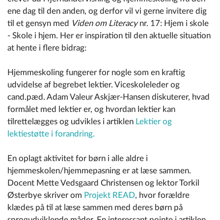
ene dag til den anden, og derfor vil vi gerne invitere dig
til et gensyn med
Viden om Literacy
nr. 17: Hjem i skole
- Skole i hjem. Her er inspiration til den aktuelle situation
at hente i flere bidrag:
Hjemmeskoling fungerer for nogle som en kraftig
udvidelse af begrebet lektier. Viceskoleleder og
cand.pæd. Adam Valeur Askjær-Hansen diskuterer, hvad
formålet med lektier er, og hvordan lektier kan
tilrettelægges og udvikles i artiklen
Lektier og
lektiestøtte i forandring.
En oplagt aktivitet for børn i alle aldre i
hjemmeskolen/hjemmepasning er at læse sammen.
Docent Mette Vedsgaard Christensen og lektor Torkil
Østerbye skriver om
Projekt READ
, hvor forældre
klædes på til at læse sammen med deres børn på
sprogudviklende måder. En interessant pointe i artiklen