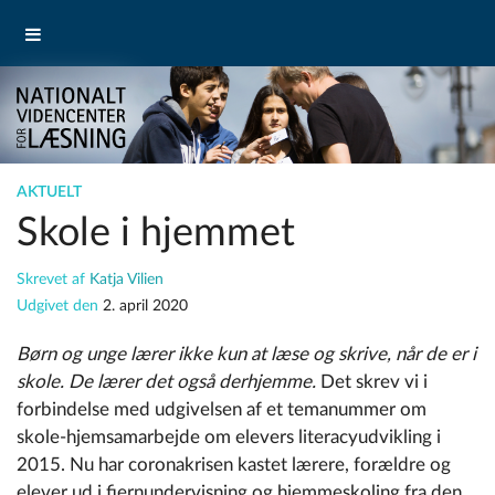
AKTUELT
Skole i hjemmet
Skrevet af
Katja Vilien
Udgivet den
2. april 2020
Børn og unge lærer ikke kun at læse og skrive, når de er i
skole. De lærer det også derhjemme.
Det skrev vi i
forbindelse med udgivelsen af et temanummer om
skole-hjemsamarbejde om elevers literacyudvikling i
2015. Nu har coronakrisen kastet lærere, forældre og
elever ud i fjernundervisning og hjemmeskoling fra den