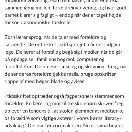
forældreinvolvering. Han fremhæver, at der er en klar
sammenhæng mellem forældreinvolvering, og hvor godt
barnet klarer sig fagligt – endog når der er taget højde
for socioøkonomiske forskelle.
Børn lærer sprog, når de taler med forældre og
søskende. De udforsker skriftsproget, når det indgår i
lege. De lærer at forstå og begå sig i medier, når de går
på opdagelse i familiens bogreol, computer og
mobiltelefon. De oplever læsning og skrivning i brug, når
de ser deres forældre tjekke mails, bruge opskrifter,
slappe af med bøger, blade og aviser.
I tidsskriftet optræder også fagpersoners stemmer som
forældre. En lærer og mor til tre skolebørn skriver: ”Jeg
oplever en tendens til, at skolen glemmer at medtænke
os forældre som vigtige aktører i vores børns literacy-
udvikling.” Det var før coronakrisen. Nu er samarbejdet