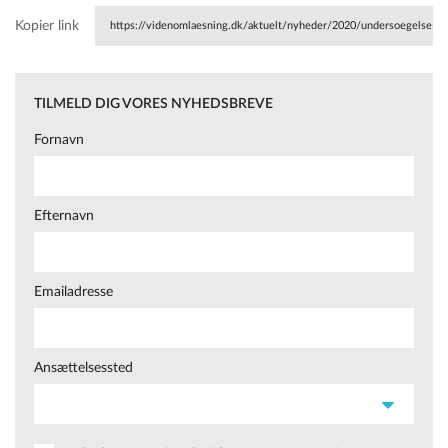
Kopier link
https://videnomlaesning.dk/aktuelt/nyheder/2020/undersoegelse-
afdaekker-tilbud-til-ordblinde-elever/
TILMELD DIG VORES NYHEDSBREVE
Fornavn
Efternavn
Emailadresse
Ansættelsessted