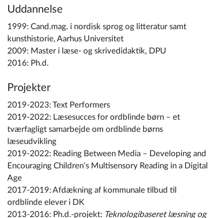
Uddannelse
1999: Cand.mag. i nordisk sprog og litteratur samt
kunsthistorie, Aarhus Universitet
2009: Master i læse- og skrivedidaktik, DPU
2016: Ph.d.
Projekter
2019-2023: T
ext
Performers
2019-2022: L
æsesucces for ordblinde børn – et
tværfagligt samarbejde om ordblinde børns
læseudvikling
2019-2022:
Reading Between Media – Developing and
Encouraging Children’s Multisensory Reading in a Digital
Age
2017-2019: Af
dækning af kommunale tilbud til
ordblinde elever i DK
2013-2016: Ph.d.-projekt:
Teknologibaseret læsning og