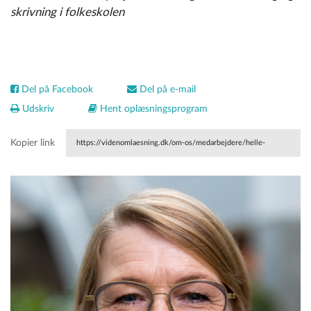
skrivning i folkeskolen
Del på Facebook
Del på e-mail
Udskriv
Hent oplæsningsprogram
Kopier link
https://videnomlaesning.dk/om-os/medarbejdere/helle-
bundgaard-svendsen/