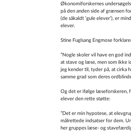
Økonomiforskernes undersøgelse vi
på den anden side af grænsen for
(de såkaldt ’gule elever’), er mi
elever.
Stine Fuglsang Engmose forklare
”Nogle skoler vil have en god i
at stave og læse, men som ikke i
jeg kender til, tyder på, at cirka
samme grad som deres ordblinde
Og det er ifølge læseforskeren, fo
elever den rette støtte:
”Det er min hypotese, at elevgru
målrettede indsatser for dem. Un
her gruppes læse- og stavefærdi