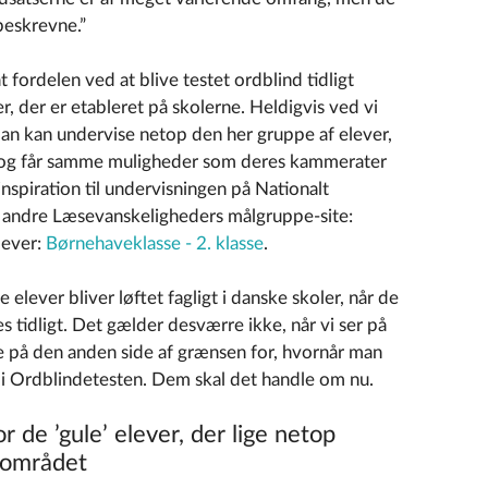
beskrevne.”
at fordelen ved at blive testet ordblind tidligt
 der er etableret på skolerne. Heldigvis ved vi
an kan undervise netop den her gruppe af elever,
igt og får samme muligheder som deres kammerater
nspiration til undervisningen på Nationalt
 andre Læsevanskeligheders målgruppe-site:
lever:
Børnehaveklasse - 2. klasse
.
 elever bliver løftet fagligt i danske skoler, når de
 tidligt. Det gælder desværre ikke, når vi ser på
ge på den anden side af grænsen for, hvornår man
d i Ordblindetesten. Dem skal det handle om nu.
r de ’gule’ elever, der lige netop
eområdet