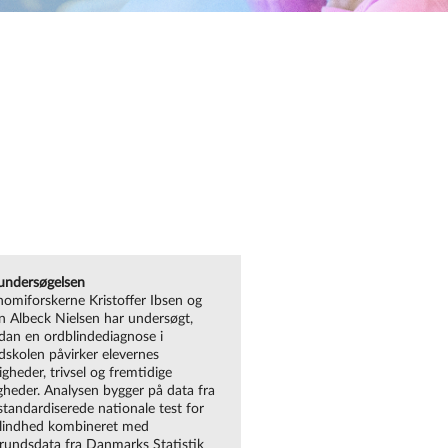
ndersøgelsen
omiforskerne Kristoffer Ibsen og
n Albeck Nielsen har undersøgt,
dan en ordblindediagnose i
dskolen påvirker elevernes
gheder, trivsel og fremtidige
gheder. Analysen bygger på data fra
standardiserede nationale test for
lindhed kombineret med
rundsdata fra Danmarks Statistik