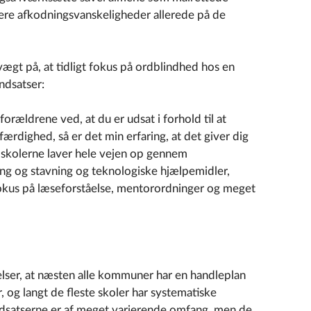
nere afkodningsvanskeligheder allerede på de
gt på, at tidligt fokus på ordblindhed hos en
ndsatser:
orældrene ved, at du er udsat i forhold til at
færdighed, så er det min erfaring, at det giver dig
, skolerne laver hele vejen op gennem
ning og stavning og teknologiske hjælpemidler,
fokus på læseforståelse, mentorordninger og meget
elser, at næsten alle kommuner har en handleplan
r, og langt de fleste skoler har systematiske
Indsatserne er af meget varierende omfang, men de