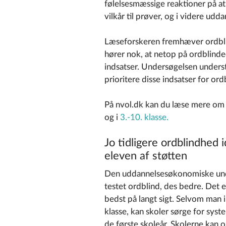
følelsesmæssige reaktioner på at
vilkår til prøver, og i videre udd
Læseforskeren fremhæver ordblin
hører nok, at netop på ordblinde
indsatser. Undersøgelsen underst
prioritere disse indsatser for ord
På nvol.dk kan du læse mere om
og i
3.-10. klasse.
Jo tidligere ordblindhed 
eleven af støtten
Den uddannelsesøkonomiske unders
testet ordblind, des bedre. Det er
bedst på langt sigt. Selvom man 
klasse, kan skoler sørge for syst
de første skoleår. Skolerne kan