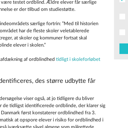
 være testet ordblind. Ældre elever får særlige
annelse er der tilbud om studiestøtte.
deområdets særlige fortrin: ”Med til historien
området har de fleste skoler veletablerede
reger, at skoler og kommuner fortsat skal
blinde elever i skolen.”
 afdækning af ordblindhed
tidligt i skoleforløbet
identificeres, des større udbytte får
øgelse viser også, at jo tidligere du bliver
 de tidligst identificerede ordblinde, der klarer sig
i Danmark først konstaterer ordblindhed fra 3.
ematisk at opspore elever i risiko for ordblindhed i
 også iværksætte såvel almene som målrettede