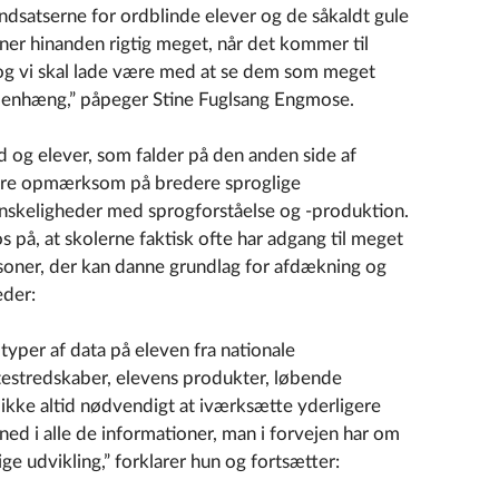
indsatserne for ordblinde elever og de såkaldt gule
ner hinanden rigtig meget, når det kommer til
og vi skal lade være med at se dem som meget
mmenhæng,” påpeger Stine Fuglsang Engmose.
 og elever, som falder på den anden side af
være opmærksom på bredere sproglige
nskeligheder med sprogforståelse og -produktion.
 på, at skolerne faktisk ofte har adgang til meget
oner, der kan danne grundlag for afdækning og
eder:
 typer af data på eleven fra nationale
testredskaber, elevens produkter, løbende
 ikke altid nødvendigt at iværksætte yderligere
ned i alle de informationer, man i forvejen har om
ige udvikling,” forklarer hun og fortsætter: