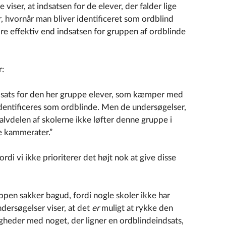
ser, at indsatsen for de elever, der falder lige
, hvornår man bliver identificeret som ordblind
ndre effektiv end indsatsen for gruppen af ordblinde
r:
ndsats for den her gruppe elever, som kæmper med
dentificeres som ordblinde. Men de undersøgelser,
 halvdelen af skolerne ikke løfter denne gruppe i
 kammerater.”
rdi vi ikke prioriterer det højt nok at give disse
ppen sakker bagud, fordi nogle skoler ikke har
dersøgelser viser, at det
er
muligt at rykke den
gheder med noget, der ligner en ordblindeindsats,