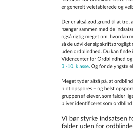
er generelt veletablerede og vel
Der er altså god grund til at tro, 
hænger sammen med de indsatser,
også rigtig meget om, hvordan m
så de udvikler sig skriftsprogl
uden ordblindhed. Du kan finde i
Videncenter for Ordblindhed og
3.-10. klasse.
Og for de yngste e
Meget tyder altså på, at ordblinde
blot opspores – og helst opspores
gruppen af elever, som falder li
bliver identificeret som ordblin
Vi bør styrke indsatsen fo
falder uden for ordblind