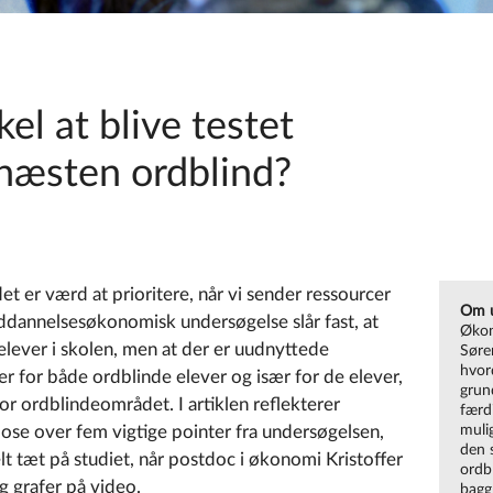
el at blive testet
 næsten ordblind?
t er værd at prioritere, når vi sender ressourcer
Om u
ddannelsesøkonomisk undersøgelse slår fast, at
Økon
elever i skolen, men at der er uudnyttede
Søre
hvor
ser for både ordblinde elever og især for de elever,
grun
for ordblindeområdet. I artiklen reflekterer
færdi
ose over fem vigtige pointer fra undersøgelsen,
muli
den 
elt tæt på studiet, når postdoc i økonomi Kristoffer
ordb
 grafer på video.
bagg