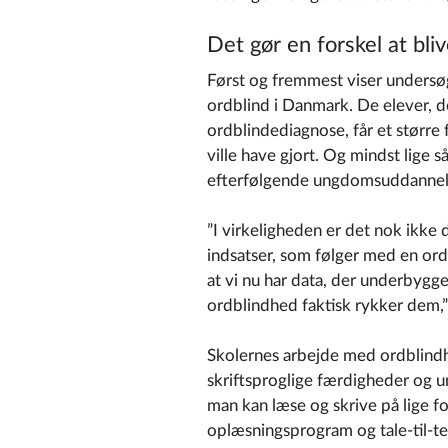
Det gør en forskel at bli
Først og fremmest viser undersøge
ordblind i Danmark. De elever, de
ordblindediagnose, får et større 
ville have gjort. Og mindst lige s
efterfølgende ungdomsuddanne
”I virkeligheden er det nok ikke d
indsatser, som følger med en ordb
at vi nu har data, der underbygg
ordblindhed faktisk rykker dem,”
Skolernes arbejde med ordblindh
skriftsproglige færdigheder og un
man kan læse og skrive på lige 
oplæsningsprogram og tale-til-te