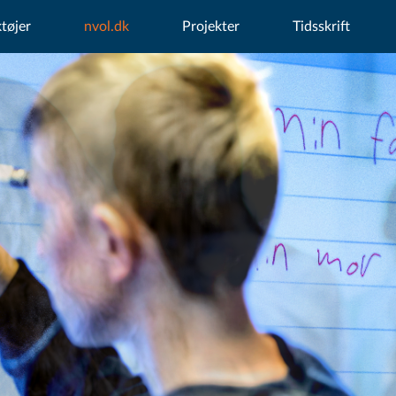
tøjer
nvol.dk
Projekter
Tidsskrift