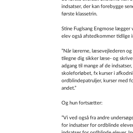
indsatser, der kan forebygge se
første klassetrin.
Stine Fuglsang Engmose lægger væ
elev også afstedkommer tidlige i
”Når lærerne, læsevejlederen og f
tilegne dig sikker læse- og skrive
adgang til mange af de indsatser
skoleforløbet, fx kurser i afkod
ordblindepatruljer, kurser med 
andet.”
Og hun fortsætter:
”Vi ved også fra andre undersøg
for indsatser for ordblinde eleve
indsatser for ordblinde elever. 