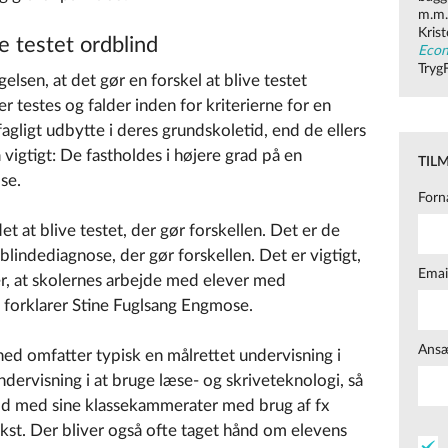
m.m.
Kris
ve testet ordblind
Econ
Tryg
lsen, at det gør en forskel at blive testet
r testes og falder inden for kriterierne for en
fagligt udbytte i deres grundskoletid, end de ellers
å vigtigt: De fastholdes i højere grad på en
TIL
lse.
Forn
et at blive testet, der gør forskellen. Det er de
lindediagnose, der gør forskellen. Det er vigtigt,
Emai
er, at skolernes arbejde med elever med
 forklarer Stine Fuglsang Engmose.
Ansæ
ed omfatter typisk en målrettet undervisning i
dervisning i at bruge læse- og skriveteknologi, så
fod med sine klassekammerater med brug af fx
kst. Der bliver også ofte taget hånd om elevens