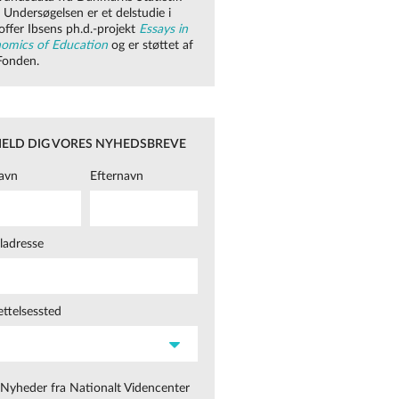
 Undersøgelsen er et delstudie i
toffer Ibsens ph.d.-projekt
Essays in
omics of Education
og er støttet af
Fonden.
MELD DIG VORES NYHEDSBREVE
avn
Efternavn
ladresse
ttelsessted
Nyheder fra Nationalt Videncenter